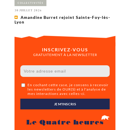
COLLECTIVITÉS
30 JUILLET 2026
Amandine Burret rejoint Sainte-Foy-lès-
Lyon
INSCRIVEZ-VOUS
GRATUITEMENT À LA NEWSLETTER
En cochant cette case, je consens à recevoir
les newsletters de OUR(S) et à l'analyse de
mes interactions avec celles-ci.
JE M'INSCRIS
Le Quatre heures