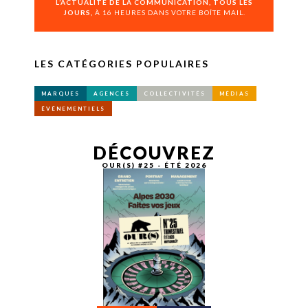
L’ACTUALITÉ DE LA COMMUNICATION, TOUS LES
JOURS,
À 16 HEURES DANS VOTRE BOÎTE MAIL.
LES CATÉGORIES POPULAIRES
MARQUES
AGENCES
COLLECTIVITÉS
MÉDIAS
ÉVÉNEMENTIELS
DÉCOUVREZ
OUR(S) #25 - ÉTÉ 2026