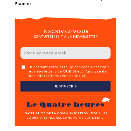
Planner
INSCRIVEZ-VOUS
GRATUITEMENT À LA NEWSLETTER
En cochant cette case, je consens à recevoir
les newsletters de OUR(S) et à l'analyse de
mes interactions avec celles-ci.
JE M'INSCRIS
Le Quatre heures
L’ACTUALITÉ DE LA COMMUNICATION, TOUS LES
JOURS,
À 16 HEURES DANS VOTRE BOÎTE MAIL.