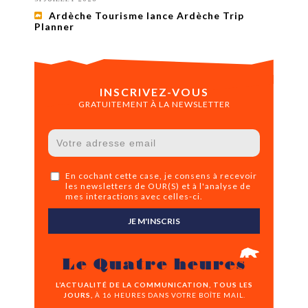
Ardèche Tourisme lance Ardèche Trip
Planner
INSCRIVEZ-VOUS
GRATUITEMENT À LA NEWSLETTER
En cochant cette case, je consens à recevoir
les newsletters de OUR(S) et à l'analyse de
mes interactions avec celles-ci.
JE M'INSCRIS
Le Quatre heures
L’ACTUALITÉ DE LA COMMUNICATION, TOUS LES
JOURS,
À 16 HEURES DANS VOTRE BOÎTE MAIL.