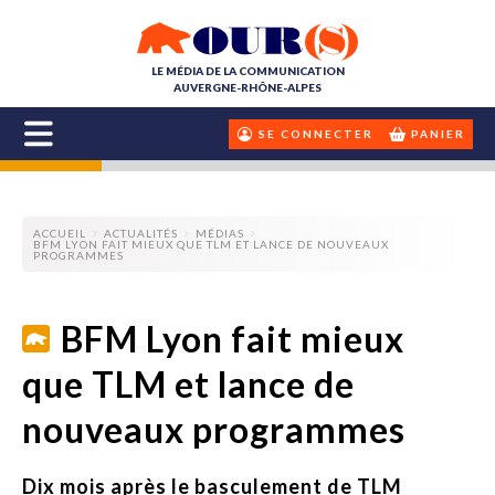
LE MÉDIA DE LA COMMUNICATION
AUVERGNE-RHÔNE-ALPES
SE CONNECTER
PANIER
ACCUEIL
ACTUALITÉS
MÉDIAS
BFM LYON FAIT MIEUX QUE TLM ET LANCE DE NOUVEAUX
PROGRAMMES
BFM Lyon fait mieux
que TLM et lance de
nouveaux programmes
Dix mois après le basculement de TLM