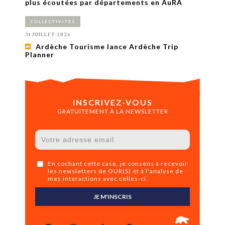
plus écoutées par départements en AuRA
COLLECTIVITÉS
31 JUILLET 2026
Ardèche Tourisme lance Ardèche Trip
Planner
INSCRIVEZ-VOUS
GRATUITEMENT À LA NEWSLETTER
En cochant cette case, je consens à recevoir
les newsletters de OUR(S) et à l'analyse de
mes interactions avec celles-ci.
JE M'INSCRIS