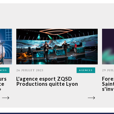
26 JUILLET 2023
29 JUI
NCES
AGENCES
urs
L'agence esport ZQSD
Forez
ce
Productions quitte Lyon
Sain
»
s'in