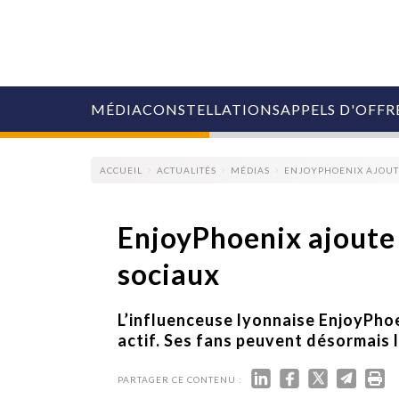
MÉDIA
CONSTELLATIONS
APPELS D'OFFR
ACCUEIL
ACTUALITÉS
MÉDIAS
ENJOYPHOENIX AJOUTE
EnjoyPhoenix ajoute 
sociaux
COLLECTIVITÉS
MARQUES
AGENCES
L’influenceuse lyonnaise EnjoyPhoe
RETAIL
actif. Ses fans peuvent désormais 
MÉDIAS
MANAGEMENT
PARTAGER CE CONTENU :
ÉVÉNEMENTIELS