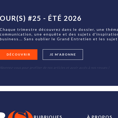
OUR(S) #25 - ÉTÉ 2026
Chaque trimestre découvrez dans le dossier, une théma
communication, une enquête et des sujets d'inspiratio
business... Sans oublier le Grand Entretien et les su
DÉCOUVRIR
JE M'ABONNE
Abonnez-vous pour profiter de nos articles et avoir accès à nos revues !
RUBRIQUES
À PROPOS