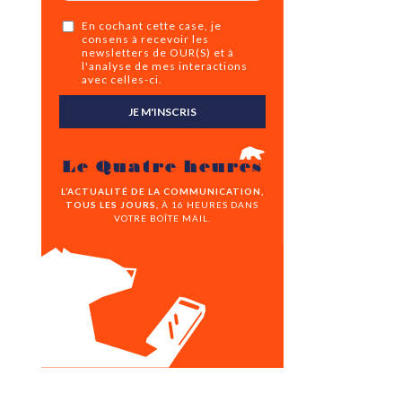
En cochant cette case, je
consens à recevoir les
newsletters de OUR(S) et à
l'analyse de mes interactions
avec celles-ci.
JE M'INSCRIS
Le Quatre heures
L’ACTUALITÉ DE LA COMMUNICATION,
TOUS LES JOURS,
À 16 HEURES DANS
VOTRE BOÎTE MAIL.