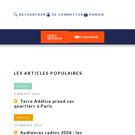
RECHERCHER
SE CONNECTER
PANIER
KIT
S'ABONNER
MÉDIA
LES ARTICLES POPULAIRES
DÉCOUVREZ
RETAIL
OUR(S) #25 - ÉTÉ 2026
8 JUILLET 2026
Terre Adélice prend ses
quartiers à Paris
IVITÉS
isme
MÉDIAS
 en
29 JUILLET 2026
toriété,
Audiences radios 2026 : les