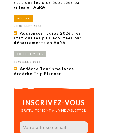
uxième
stations les plus écoutées par
utour de
villes en AuRA
 cinéma.
e
MÉDIAS
vient sur
ACHETER LE NUMÉRO
28 JUILLET 2026
M’ABONNER À OURSCOM PENDANT
Audiences radios 2026 : les
1 AN
stations les plus écoutées par
départements en AuRA
COLLECTIVITÉS
31 JUILLET 2026
Ardèche Tourisme lance
Ardèche Trip Planner
INSCRIVEZ-VOUS
GRATUITEMENT À LA NEWSLETTER