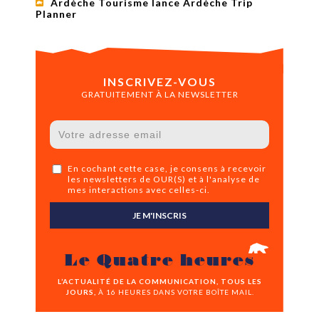
Ardèche Tourisme lance Ardèche Trip
Planner
INSCRIVEZ-VOUS
GRATUITEMENT À LA NEWSLETTER
En cochant cette case, je consens à recevoir
les newsletters de OUR(S) et à l'analyse de
mes interactions avec celles-ci.
JE M'INSCRIS
Le Quatre heures
L’ACTUALITÉ DE LA COMMUNICATION, TOUS LES
JOURS,
À 16 HEURES DANS VOTRE BOÎTE MAIL.