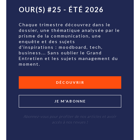
OUR(S) #25 - ÉTÉ 2026
Chaque trimestre découvrez dans le
dossier, une thématique analysée par le
prisme de la communication, une
enquête et des sujets
d'inspirations : moodboard, tech,
business... Sans oublier le Grand
Entretien et les sujets management du
moment.
DÉCOUVRIR
JE M'ABONNE
Abonnez-vous pour profiter de nos articles et avoir
accès à nos revues !