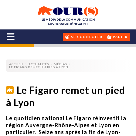
LE MÉDIA DE LA COMMUNICATION
AUVERGNE-RHÔNE-ALPES
SE CONNECTER
PANIER
ACCUEIL
ACTUALITÉS
MÉDIAS
LE FIGARO REMET UN PIED À LYON
Le Figaro remet un pied
à Lyon
Le quotidien national Le Figaro réinvestit la
région Auvergne-Rhône-Alpes et Lyon en
particulier. Seize ans après la fin de Lyon-