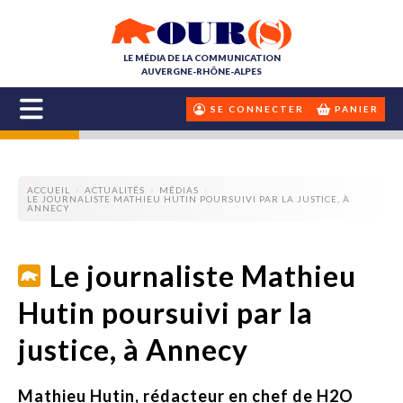
LE MÉDIA DE LA COMMUNICATION
AUVERGNE-RHÔNE-ALPES
SE CONNECTER
PANIER
ACCUEIL
ACTUALITÉS
MÉDIAS
LE JOURNALISTE MATHIEU HUTIN POURSUIVI PAR LA JUSTICE, À
ANNECY
Le journaliste Mathieu
Hutin poursuivi par la
justice, à Annecy
Mathieu Hutin, rédacteur en chef de H2O