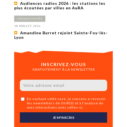
Audiences radios 2026 : les stations les
plus écoutées par villes en AuRA
COLLECTIVITÉS
30 JUILLET 2026
Amandine Burret rejoint Sainte-Foy-lès-
Lyon
INSCRIVEZ-VOUS
GRATUITEMENT À LA NEWSLETTER
En cochant cette case, je consens à recevoir
les newsletters de OUR(S) et à l'analyse de
mes interactions avec celles-ci.
JE M'INSCRIS