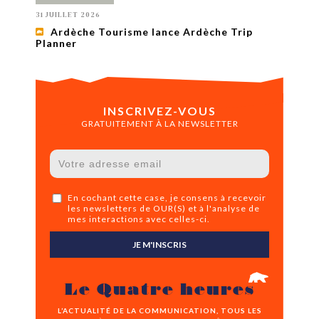
31 JUILLET 2026
Ardèche Tourisme lance Ardèche Trip
Planner
INSCRIVEZ-VOUS
GRATUITEMENT À LA NEWSLETTER
En cochant cette case, je consens à recevoir
les newsletters de OUR(S) et à l'analyse de
mes interactions avec celles-ci.
JE M'INSCRIS
Le Quatre heures
L’ACTUALITÉ DE LA COMMUNICATION, TOUS LES