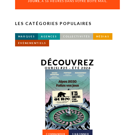
JOURS,
À 16 HEURES DANS VOTRE BOÎTE MAIL.
LES CATÉGORIES POPULAIRES
MARQUES
AGENCES
COLLECTIVITÉS
MÉDIAS
ÉVÉNEMENTIELS
DÉCOUVREZ
OUR(S) #25 - ÉTÉ 2026
COMMANDER
S’ABONNER