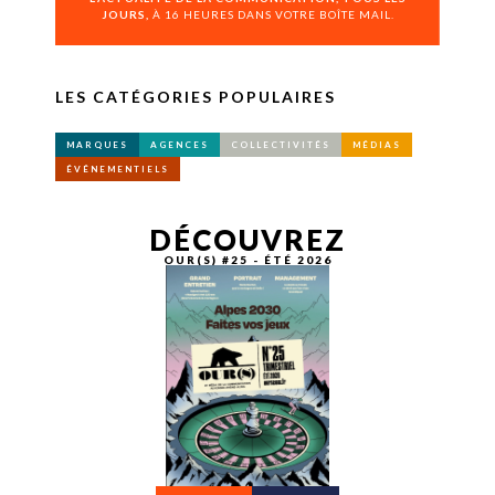
JOURS,
À 16 HEURES DANS VOTRE BOÎTE MAIL.
LES CATÉGORIES POPULAIRES
MARQUES
AGENCES
COLLECTIVITÉS
MÉDIAS
ÉVÉNEMENTIELS
DÉCOUVREZ
OUR(S) #25 - ÉTÉ 2026