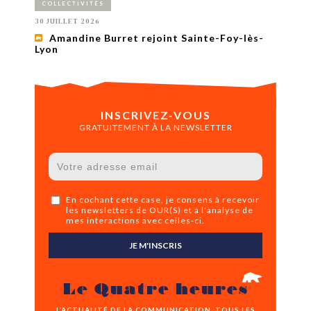
COLLECTIVITÉS
30 JUILLET 2026
Amandine Burret rejoint Sainte-Foy-lès-
Lyon
INSCRIVEZ-VOUS
GRATUITEMENT À LA NEWSLETTER
En cochant cette case, je consens à recevoir
les newsletters de OUR(S) et à l'analyse de
mes interactions avec celles-ci.
JE M'INSCRIS
Le Quatre heures
L’ACTUALITÉ DE LA COMMUNICATION, TOUS LES