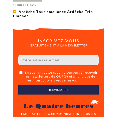
31 JUILLET 2026
Ardèche Tourisme lance Ardèche Trip
Planner
INSCRIVEZ-VOUS
GRATUITEMENT À LA NEWSLETTER
En cochant cette case, je consens à recevoir
les newsletters de OUR(S) et à l'analyse de
mes interactions avec celles-ci.
JE M'INSCRIS
Le Quatre heures
L’ACTUALITÉ DE LA COMMUNICATION, TOUS LES