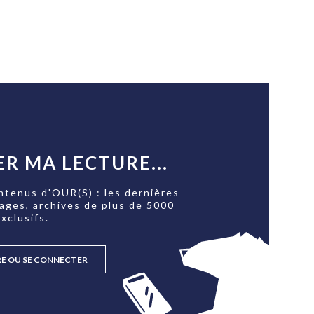
PUBLIÉ LE
30 JUILLET 2026
Loire Tourisme a lancé une de
Amandine Burret
saison autour de son concept a
rejoint Sainte-Foy-
la déconnexion, en digital et au
lès-Lyon
Alexandra Thizy, sa responsabl
marketing et communication, re
la campagne.
R MA LECTURE...
ntenus d'OUR(S) : les dernières
tages, archives de plus de 5000
xclusifs.
RE OU SE CONNECTER