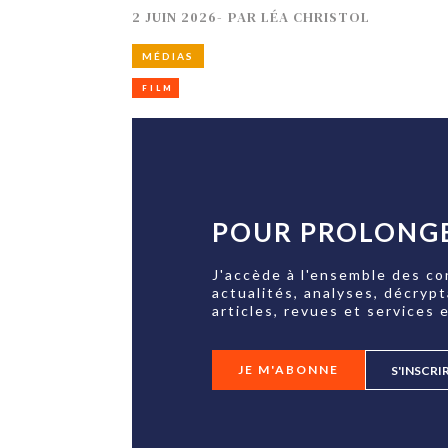
TECH
2 JUIN 2026
-
PAR
LÉA CHRISTOL
SERVICES
OPINIONS
MÉDIAS
LA REVUE
ARTICLE
FILM
PARTENAIRE
POUR PROLONGE
J'accède à l'ensemble des co
actualités, analyses, décryp
articles, revues et services e
JE M'ABONNE
S'INSCRI