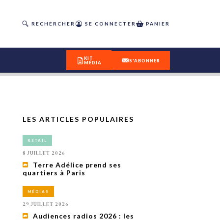
RECHERCHER
SE CONNECTER
PANIER
KIT
S'ABONNER
MÉDIA
LES ARTICLES POPULAIRES
DÉCOUVREZ
RETAIL
OUR(S) #25 - ÉTÉ 2026
8 JUILLET 2026
Terre Adélice prend ses
quartiers à Paris
IVITÉS
isme
MÉDIAS
 en
29 JUILLET 2026
toriété,
Audiences radios 2026 : les