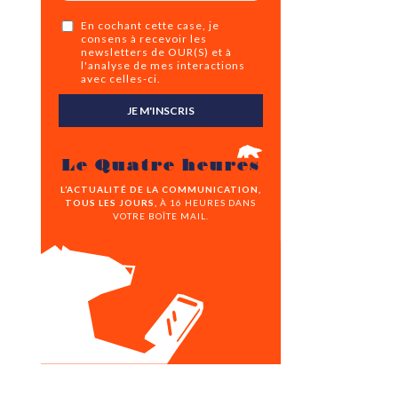
En cochant cette case, je
consens à recevoir les
newsletters de OUR(S) et à
l'analyse de mes interactions
avec celles-ci.
JE M'INSCRIS
Le Quatre heures
L’ACTUALITÉ DE LA COMMUNICATION,
TOUS LES JOURS,
À 16 HEURES DANS
VOTRE BOÎTE MAIL.