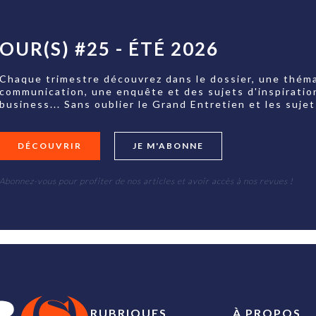
OUR(S) #25 - ÉTÉ 2026
Chaque trimestre découvrez dans le dossier, une théma
communication, une enquête et des sujets d'inspiratio
business... Sans oublier le Grand Entretien et les su
DÉCOUVRIR
JE M'ABONNE
Abonnez-vous pour profiter de nos articles et avoir accès à nos revues !
RUBRIQUES
À PROPOS