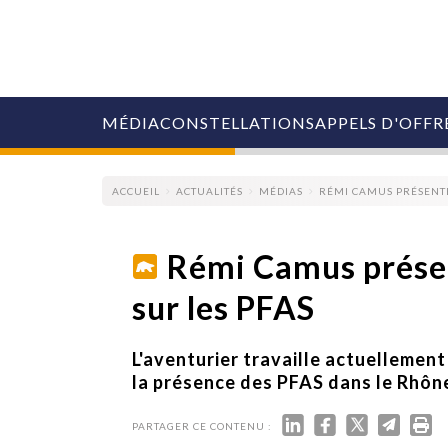
MÉDIA
CONSTELLATIONS
APPELS D'OFFR
ACCUEIL
ACTUALITÉS
MÉDIAS
RÉMI CAMUS PRÉSENT
Rémi Camus prése
sur les PFAS
COLLECTIVITÉS
MARQUES
AGENCES
L'aventurier travaille actuellemen
RETAIL
la présence des PFAS dans le Rhône.
MÉDIAS
MANAGEMENT
PARTAGER CE CONTENU :
ÉVÉNEMENTIELS