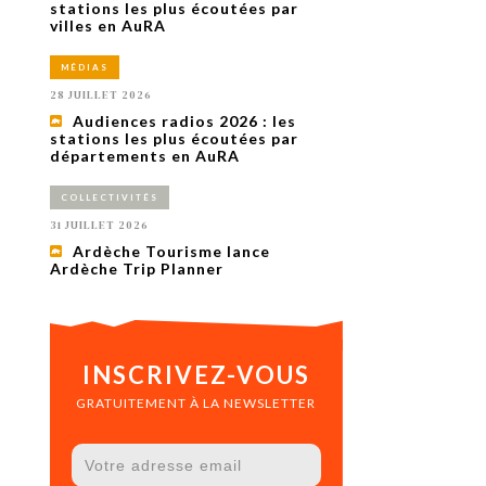
uxième
stations les plus écoutées par
utour de
villes en AuRA
 cinéma.
e
MÉDIAS
vient sur
ACHETER LE NUMÉRO
28 JUILLET 2026
M’ABONNER À OURSCOM PENDANT
Audiences radios 2026 : les
1 AN
stations les plus écoutées par
départements en AuRA
COLLECTIVITÉS
31 JUILLET 2026
Ardèche Tourisme lance
Ardèche Trip Planner
INSCRIVEZ-VOUS
GRATUITEMENT À LA NEWSLETTER