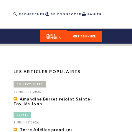
RECHERCHER
SE CONNECTER
PANIER
KIT
S'ABONNER
MÉDIA
LES ARTICLES POPULAIRES
DÉCOUVREZ
COLLECTIVITÉS
OUR(S) #25 - ÉTÉ 2026
30 JUILLET 2026
Amandine Burret rejoint Sainte-
Foy-lès-Lyon
IVITÉS
isme
RETAIL
 en
8 JUILLET 2026
toriété,
Terre Adélice prend ses