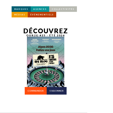
MARQUES
AGENCES
COLLECTIVITÉS
MÉDIAS
ÉVÉNEMENTIELS
DÉCOUVREZ
OUR(S) #25 - ÉTÉ 2026
COMMANDER
S’ABONNER