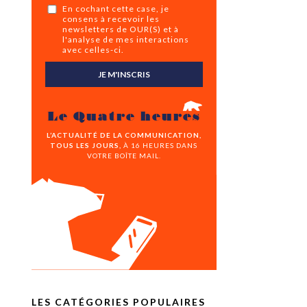
En cochant cette case, je
consens à recevoir les
newsletters de OUR(S) et à
l'analyse de mes interactions
avec celles-ci.
JE M'INSCRIS
Le Quatre heures
L’ACTUALITÉ DE LA COMMUNICATION,
TOUS LES JOURS,
À 16 HEURES DANS
VOTRE BOÎTE MAIL.
LES CATÉGORIES POPULAIRES