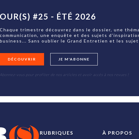
OUR(S) #25 - ÉTÉ 2026
Chaque trimestre découvrez dans le dossier, une théma
communication, une enquête et des sujets d'inspiratio
business... Sans oublier le Grand Entretien et les su
DÉCOUVRIR
JE M'ABONNE
Abonnez-vous pour profiter de nos articles et avoir accès à nos revues !
RUBRIQUES
À PROPOS