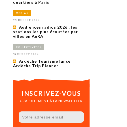
uxième
quartiers à Paris
utour de
 cinéma.
MÉDIAS
e
vient sur
29 JUILLET 2026
ACHETER LE NUMÉRO
Audiences radios 2026 : les
M’ABONNER À OURSCOM PENDANT
stations les plus écoutées par
1 AN
villes en AuRA
COLLECTIVITÉS
31 JUILLET 2026
Ardèche Tourisme lance
Ardèche Trip Planner
INSCRIVEZ-VOUS
GRATUITEMENT À LA NEWSLETTER