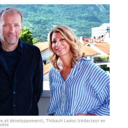
PUBLIÉ LE
30 JUILLET 2026
Loire Tourisme a lancé une de
Amandine Burret
saison autour de son concept a
rejoint Sainte-Foy-
la déconnexion, en digital et au
lès-Lyon
Alexandra Thizy, sa responsabl
marketing et communication, re
la campagne.
ive et développement), Thibault Leduc (rédacteur en
noble