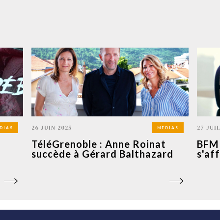
26 JUIN 2025
27 JUI
DIAS
MÉDIAS
TéléGrenoble : Anne Roinat
BFM 
succède à Gérard Balthazard
s'af