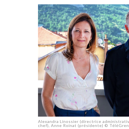
TECH
SERVICES
OPINIONS
LA REVUE
ARTICLE
PARTENAIRE
Alexandra Linossier (directrice administrat
chef), Anne Roinat (présidente) © TéléGre