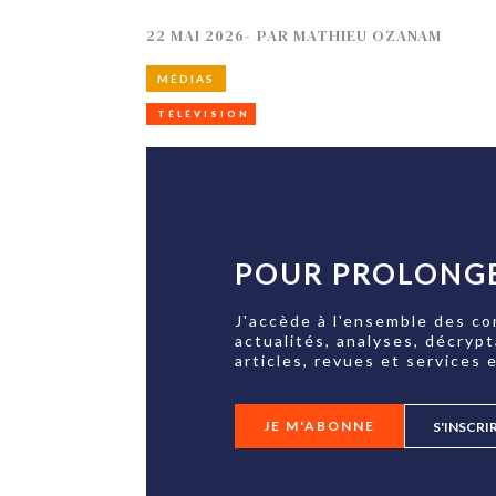
22 MAI 2026
-
PAR
MATHIEU OZANAM
MÉDIAS
TÉLÉVISION
POUR PROLONGE
J'accède à l'ensemble des co
actualités, analyses, décryp
articles, revues et services e
JE M'ABONNE
S'INSCRI