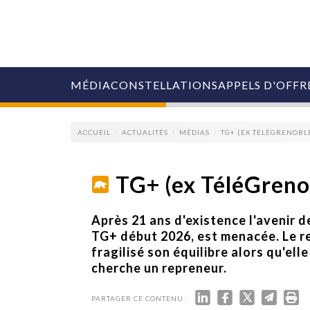
MÉDIA
CONSTELLATIONS
APPELS D'OFFR
ACCUEIL
ACTUALITÉS
MÉDIAS
TG+ (EX TÉLÉGRENOBLE
TG+ (ex TéléGrenob
COLLECTIVITÉS
Après 21 ans d'existence l'avenir 
MARQUES
TG+ début 2026, est menacée. Le re
AGENCES
fragilisé son équilibre alors qu'el
RETAIL
cherche un repreneur.
MÉDIAS
MANAGEMENT
ÉVÉNEMENTIELS
PARTAGER CE CONTENU :