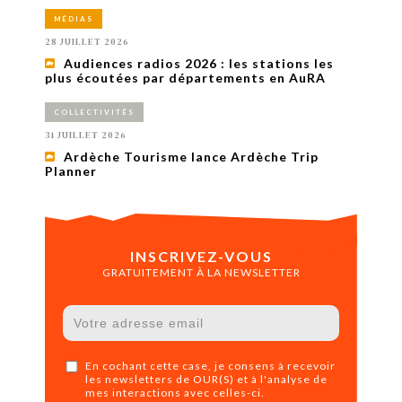
MÉDIAS
28 JUILLET 2026
Audiences radios 2026 : les stations les
plus écoutées par départements en AuRA
COLLECTIVITÉS
31 JUILLET 2026
Ardèche Tourisme lance Ardèche Trip
Planner
INSCRIVEZ-VOUS
GRATUITEMENT À LA NEWSLETTER
En cochant cette case, je consens à recevoir
les newsletters de OUR(S) et à l'analyse de
mes interactions avec celles-ci.