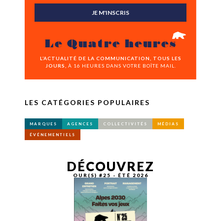
JE M'INSCRIS
Le Quatre heures
L’ACTUALITÉ DE LA COMMUNICATION, TOUS LES
JOURS,
À 16 HEURES DANS VOTRE BOÎTE MAIL.
LES CATÉGORIES POPULAIRES
MARQUES
AGENCES
COLLECTIVITÉS
MÉDIAS
ÉVÉNEMENTIELS
DÉCOUVREZ
OUR(S) #25 - ÉTÉ 2026