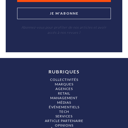
JE M'ABONNE
Abonnez-vous pour profiter de nos articles et avoir
accès à nos revues !
RUBRIQUES
COLLECTIVITÉS
MARQUES
AGENCES
RETAIL
MANAGEMENT
MÉDIAS
ÉVÉNEMENTIELS
TECH
SERVICES
ARTICLE PARTENAIRE
OPINIONS