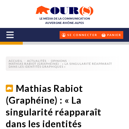
LE MÉDIA DE LA COMMUNICATION
AUVERGNE-RHÔNE-ALPES
SE CONNECTER
PANIER
ACCUEIL
ACTUALITÉS
OPINIONS
MATHIAS RABIOT (GRAPHÉINE) : « LA SINGULARITÉ RÉAPPARAÎT
DANS LES IDENTITÉS GRAPHIQUES »
Mathias Rabiot
(Graphéine) : « La
singularité réapparaît
dans les identités