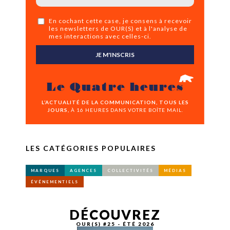
En cochant cette case, je consens à recevoir
les newsletters de OUR(S) et à l'analyse de
mes interactions avec celles-ci.
JE M'INSCRIS
Le Quatre heures
L’ACTUALITÉ DE LA COMMUNICATION, TOUS LES
JOURS,
À 16 HEURES DANS VOTRE BOÎTE MAIL.
LES CATÉGORIES POPULAIRES
MARQUES
AGENCES
COLLECTIVITÉS
MÉDIAS
ÉVÉNEMENTIELS
DÉCOUVREZ
OUR(S) #25 - ÉTÉ 2026