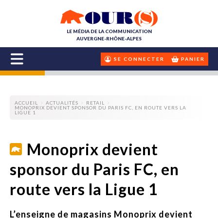
LE MÉDIA DE LA COMMUNICATION
AUVERGNE-RHÔNE-ALPES
SE CONNECTER
PANIER
ACCUEIL
ACTUALITÉS
RETAIL
MONOPRIX DEVIENT SPONSOR DU PARIS FC, EN ROUTE VERS LA
LIGUE 1
Monoprix devient
sponsor du Paris FC, en
route vers la Ligue 1
L’enseigne de magasins Monoprix devient