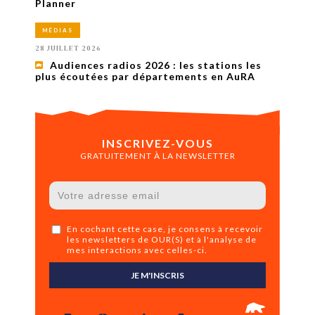
Planner
MÉDIAS
28 JUILLET 2026
Audiences radios 2026 : les stations les
plus écoutées par départements en AuRA
INSCRIVEZ-VOUS
GRATUITEMENT À LA NEWSLETTER
En cochant cette case, je consens à recevoir
les newsletters de OUR(S) et à l'analyse de
mes interactions avec celles-ci.
JE M'INSCRIS