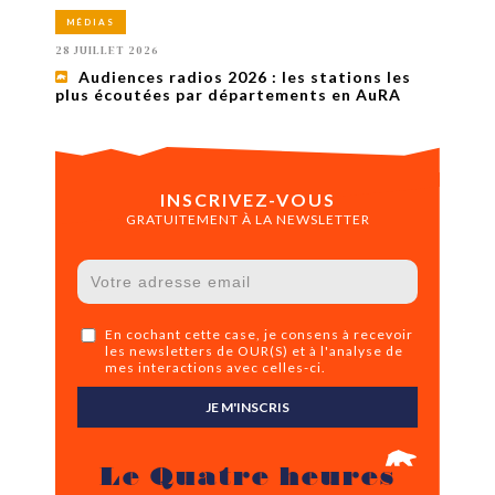
MÉDIAS
28 JUILLET 2026
Audiences radios 2026 : les stations les
plus écoutées par départements en AuRA
INSCRIVEZ-VOUS
GRATUITEMENT À LA NEWSLETTER
En cochant cette case, je consens à recevoir
les newsletters de OUR(S) et à l'analyse de
mes interactions avec celles-ci.
JE M'INSCRIS
Le Quatre heures