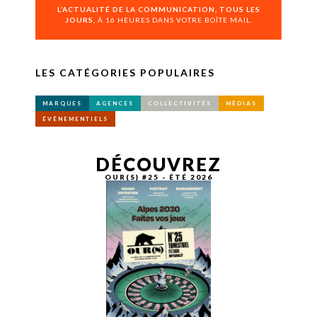
L’ACTUALITÉ DE LA COMMUNICATION, TOUS LES
JOURS,
À 16 HEURES DANS VOTRE BOÎTE MAIL.
LES CATÉGORIES POPULAIRES
MARQUES
AGENCES
COLLECTIVITÉS
MÉDIAS
ÉVÉNEMENTIELS
DÉCOUVREZ
OUR(S) #25 - ÉTÉ 2026