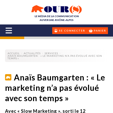
LE MÉDIA DE LA COMMUNICATION
AUVERGNE-RHÔNE-ALPES
SE CONNECTER
PANIER
ACCUEIL
ACTUALITÉS
SERVICES
ANAÏS BAUMGARTEN : « LE MARKETING N’A PAS ÉVOLUÉ AVEC SON
TEMPS »
Anaïs Baumgarten : « Le
marketing n’a pas évolué
avec son temps »
Avec « Slow Marketing », sorti le 12