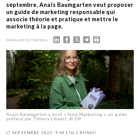
septembre, Anaïs Baumgarten veut proposer
un guide de marketing responsable qui
associe théorie et pratique et mettre le
marketing à la page.
PARTAGER CE CONTENU :
Anaïs Baumgarten a écrit « Slow Marketing », un guide
préfacé par Thierry Libaert. © DR
17 SEPTEMBRE 2025
-
PAR
LOLA BONDU