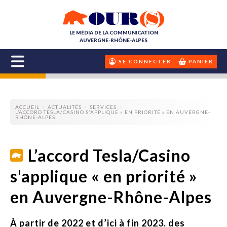
LE MÉDIA DE LA COMMUNICATION
AUVERGNE-RHÔNE-ALPES
SE CONNECTER
PANIER
ACCUEIL
ACTUALITÉS
SERVICES
L’ACCORD TESLA/CASINO S'APPLIQUE « EN PRIORITÉ » EN AUVERGNE-
RHÔNE-ALPES
L’accord Tesla/Casino
s'applique « en priorité »
en Auvergne-Rhône-Alpes
À partir de 2022 et d’ici à fin 2023, des