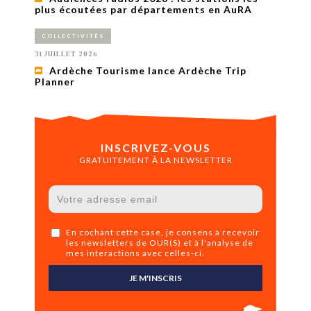
plus écoutées par départements en AuRA
COLLECTIVITÉS
31 JUILLET 2026
Ardèche Tourisme lance Ardèche Trip
Planner
INSCRIVEZ-VOUS
GRATUITEMENT À LA NEWSLETTER
En cochant cette case, je consens à recevoir
les newsletters de OUR(S) et à l'analyse de
mes interactions avec celles-ci.
JE M'INSCRIS