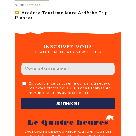
31 JUILLET 2026
Ardèche Tourisme lance Ardèche Trip
Planner
INSCRIVEZ-VOUS
GRATUITEMENT À LA NEWSLETTER
En cochant cette case, je consens à recevoir
les newsletters de OUR(S) et à l'analyse de
mes interactions avec celles-ci.
JE M'INSCRIS
Le Quatre heures
L’ACTUALITÉ DE LA COMMUNICATION, TOUS LES