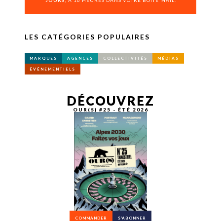
JOURS,
À 16 HEURES DANS VOTRE BOÎTE MAIL.
LES CATÉGORIES POPULAIRES
MARQUES
AGENCES
COLLECTIVITÉS
MÉDIAS
ÉVÉNEMENTIELS
DÉCOUVREZ
OUR(S) #25 - ÉTÉ 2026
COMMANDER
S’ABONNER