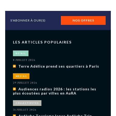
S'ABONNER À OUR(S)
NOS OFFRES
LES ARTICLES POPULAIRES
RETAIL
8 JUILLET 2026
Terre Adélice prend ses quartiers à Paris
MÉDIAS
29 JUILLET 2026
Audiences radios 2026 : les stations les
plus écoutées par villes en AuRA
COLLECTIVITÉS
31 JUILLET 2026
Ardèche Tourisme lance Ardèche Trip