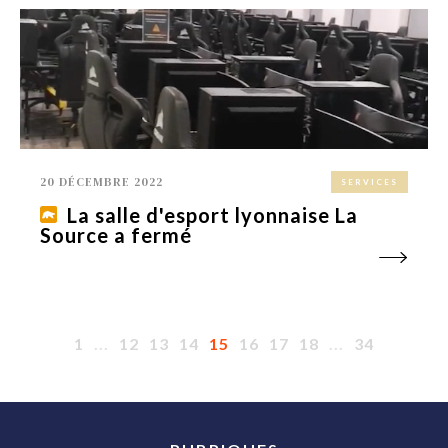
20 DÉCEMBRE 2022
SERVICES
La salle d'esport lyonnaise La
Source a fermé
1
...
12
13
14
15
16
17
18
...
34