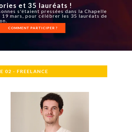
PUBLIÉ LE
30 JUILLET 2026
Loire Tourisme a lancé une de
ories et 35 lauréats !
Amandine Burret
saison autour de son concept a
rejoint Sainte-Foy-
onnes s'étaient pressées dans la Chapelle
la déconnexion, en digital et au
lès-Lyon
Alexandra Thizy, sa responsabl
di 19 mars, pour célébrer les 35 lauréats de
marketing et communication, re
on.
la campagne.
COMMENT PARTICIPER ?
E 02 - FREELANCE