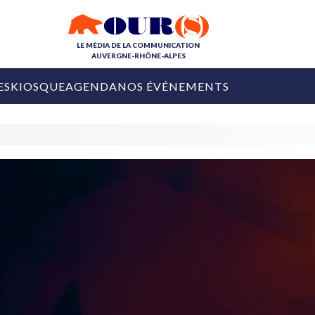
LE MÉDIA DE LA COMMUNICATION
AUVERGNE-RHÔNE-ALPES
ES
KIOSQUE
AGENDA
NOS ÉVÉNEMENTS
OURS DE LA COM
COLLECTIVITÉS
OURS DE L'ÉVÉNEMENTIEL
PUBLIÉ LE
31 JUILLET 2026
De Courchevel à
Nice : Denis Zanon
OURS DU DIGITAL
est décédé
LES RENDEZ-VOUS MÉDIA
COLLECTIVITÉS
PUBLIÉ LE
31 JUILLET 2026
INFLUENCE IA
Ardèche
29 JUILLET 2026
COLLECT
Tourisme lance
[Debrief] Loire Tour
Ardèche Trip
mise sur la déconnexion
Planner
digital
Afin de pallier son déficit de no
COLLECTIVITÉS