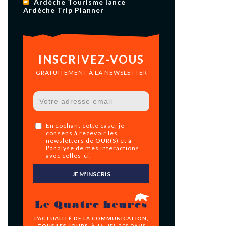
Ardèche Tourisme lance
Ardèche Trip Planner
INSCRIVEZ-VOUS
GRATUITEMENT À LA NEWSLETTER
En cochant cette case, je
consens à recevoir les
newsletters de OUR(S) et à
l'analyse de mes interactions
avec celles-ci.
JE M'INSCRIS
Le Quatre heures
L’ACTUALITÉ DE LA COMMUNICATION,