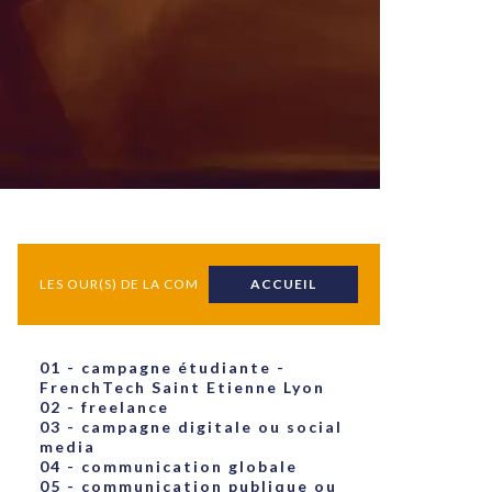
uxième
utour de
 cinéma.
e
vient sur
ACHETER LE NUMÉRO
M’ABONNER À OURSCOM PENDANT
1 AN
LES OUR(S) DE LA COM
ACCUEIL
01 - campagne étudiante -
FrenchTech Saint Etienne Lyon
02 - freelance
03 - campagne digitale ou social
media
04 - communication globale
05 - communication publique ou