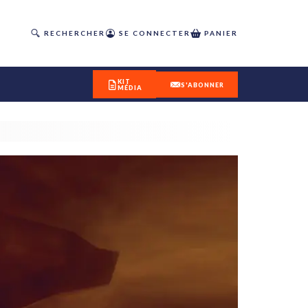
RECHERCHER
SE CONNECTER
PANIER
KIT
S'ABONNER
MÉDIA
DÉCOUVREZ
OUR(S) #25 - ÉTÉ 2026
IVITÉS
isme
 en
toriété,