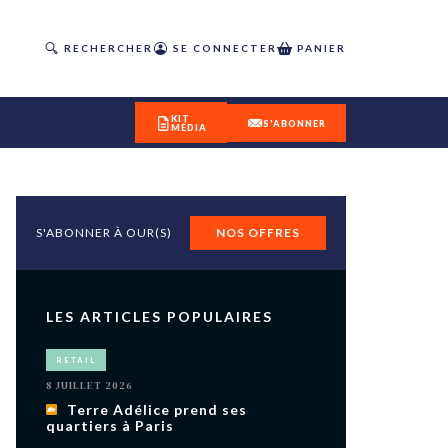
RECHERCHER
SE CONNECTER
PANIER
KIT
S'ABONNER
MÉDIA
S'ABONNER À OUR(S)
NOS OFFRES
DÉCOUVREZ
OUR(S) #25 - ÉTÉ 2026
LES ARTICLES POPULAIRES
IVITÉS
RETAIL
isme
8 JUILLET 2026
 en
Terre Adélice prend ses
quartiers à Paris
toriété,