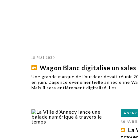
TECH
SERVICES
OPINIONS
LA REVUE
ARTICLE
PARTENAIRE
18 MAI 2020
Wagon Blanc digitalise un sale
Une grande marque de l’outdoor devait réunir 2
en juin. L’agence événementielle annécienne Wa
Mais il sera entièrement digitalisé. Les...
AGENC
30 AVRI
La 
traver