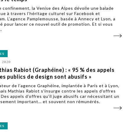
 confinement, la Venise des Alpes dévoile une balade
ue à travers l’héritage culturel sur Facebook et
am. L’agence Pamplemousse, basée à Annecy et Lyon, a
ré pour lancer ce nouvel outil de promotion. Et si vous
..
ES
L 2020
hias Rabiot (Graphéine) : « 95 % des appels
es publics de design sont abusifs »
teur de l’agence Graphéine, implantée à Paris et à Lyon,
nais Mathias Rabiot s'insurge contre les appels d’offres
 Des appels d’offres qu’il juge abusifs car nécessitant un
ssement important… et souvent non rémunérés.
ES