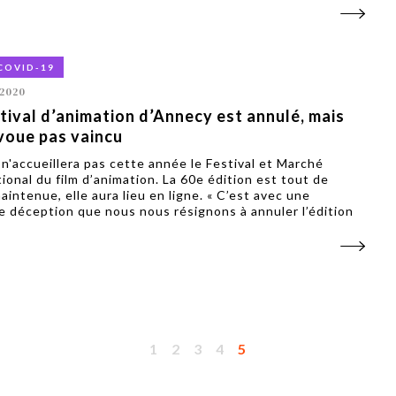
COVID-19
 2020
tival d’animation d’Annecy est annulé, mais
voue pas vaincu
n'accueillera pas cette année le Festival et Marché
tional du film d’animation. La 60e édition est tout de
intenue, elle aura lieu en ligne. « C’est avec une
 déception que nous nous résignons à annuler l’édition
1
2
3
4
5