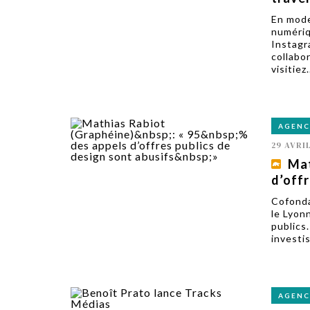
En mode
numériq
Instagr
collabo
visitiez.
AGENC
29 AVRI
Mat
d’offr
Cofonda
le Lyon
publics.
investi
AGENC