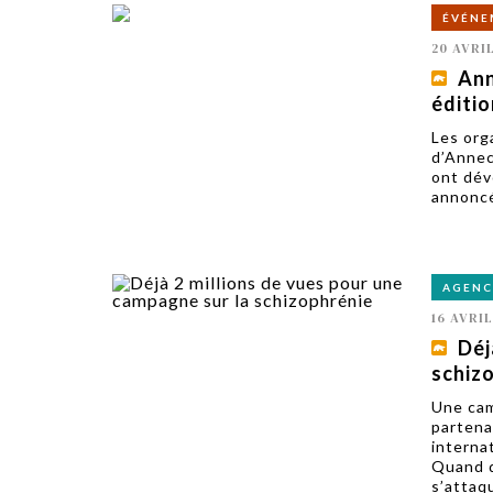
ÉVÉNE
20 AVRI
Ann
éditi
Les org
d’Annec
ont dévo
annoncé 
AGENC
16 AVRIL
Déj
schiz
Une cam
partenar
interna
Quand d
s’attaqu