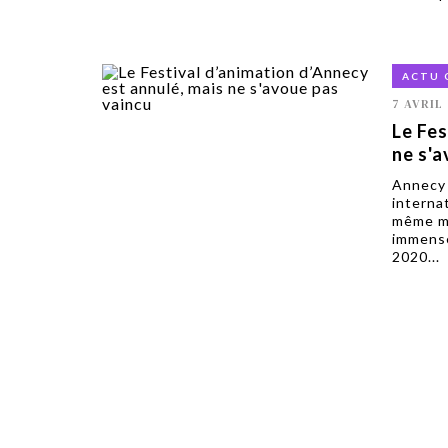
ACTU 
7 AVRIL
Le Fes
ne s'a
Annecy 
interna
même ma
immense
2020...