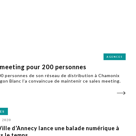
PUBLIÉ LE
30 JUILLET 2026
Loire Tourisme a lancé une de
Amandine Burret
saison autour de son concept a
rejoint Sainte-Foy-
la déconnexion, en digital et au
lès-Lyon
Alexandra Thizy, sa responsabl
marketing et communication, re
la campagne.
AGENCES
s meeting pour 200 personnes
00 personnes de son réseau de distribution à Chamonix
gon Blanc l’a convaincue de maintenir ce sales meeting.
ES
L 2020
Ville d’Annecy lance une balade numérique à
s le temps