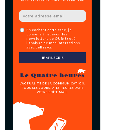
En cochant cette case, je
consens à recevoir les
newsletters de OUR(S) et à
l'analyse de mes interactions
avec celles-ci.
JE M'INSCRIS
Le Quatre heures
L’ACTUALITÉ DE LA COMMUNICATION,
TOUS LES JOURS,
À 16 HEURES DANS
VOTRE BOÎTE MAIL.