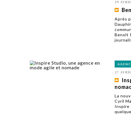
29 AVRI
Ben
Après p
Dauphin
communi
Benoît 
journali
AGENC
27 AVRI
Ins
noma
La nouv
Cyril M
Inspire 
quelque