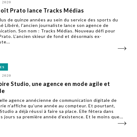
L 2020
oît Prato lance Tracks Médias
lus de quinze années au sein du service des sports du
é Libéré, l'ancien journaliste lance son agence de
cation. Son nom : Tracks Médias. Nouveau défi pour
Prato. L’ancien skieur de fond et désormais ex-
ste...
ES
L 2020
pire Studio, une agence en mode agile et
de
elle agence annécienne de communication digitale de
arie n’affiche qu’une année au compteur. Et pourtant,
Studio a déjà réussi à faire sa place. Elle fêtera dans
s jours sa première année d’existence. Et le moins que...