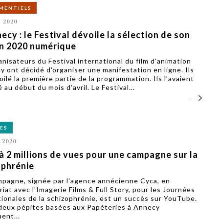
MENTIELS
L 2020
ecy : le Festival dévoile la sélection de son
on 2020 numérique
anisateurs du Festival international du film d’animation
y ont décidé d'organiser une manifestation en ligne. Ils
ilé la première partie de la programmation. Ils l’avaient
au début du mois d’avril. Le Festival...
ES
 2020
à 2 millions de vues pour une campagne sur la
ophrénie
pagne, signée par l'agence annécienne Cyca, en
iat avec l'Imagerie Films & Full Story, pour les Journées
tionales de la schizophrénie, est un succès sur YouTube.
eux pépites basées aux Papéteries à Annecy
ent...