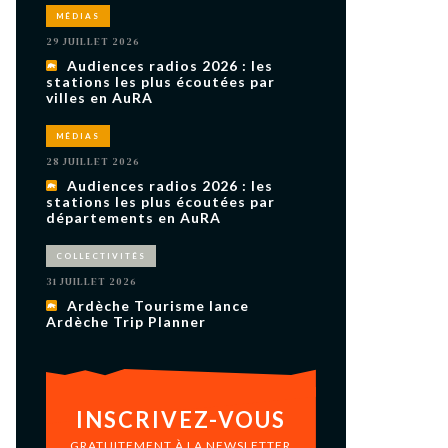
uxième
MÉDIAS
utour de
 cinéma.
29 JUILLET 2026
e
Audiences radios 2026 : les
vient sur
ACHETER LE NUMÉRO
stations les plus écoutées par
villes en AuRA
M’ABONNER À OURSCOM PENDANT
1 AN
MÉDIAS
28 JUILLET 2026
Audiences radios 2026 : les
stations les plus écoutées par
départements en AuRA
COLLECTIVITÉS
31 JUILLET 2026
Ardèche Tourisme lance
Ardèche Trip Planner
INSCRIVEZ-VOUS
GRATUITEMENT À LA NEWSLETTER