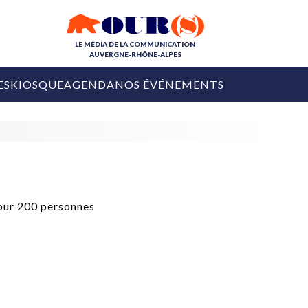
LE MÉDIA DE LA COMMUNICATION
AUVERGNE-RHÔNE-ALPES
ES
KIOSQUE
AGENDA
NOS ÉVÉNEMENTS
OURS DE LA COM
COLLECTIVITÉS
OURS DE L'ÉVÉNEMENTIEL
PUBLIÉ LE
31 JUILLET 2026
De Courchevel à
Nice : Denis Zanon
OURS DU DIGITAL
est décédé
LES RENDEZ-VOUS MÉDIA
COLLECTIVITÉS
PUBLIÉ LE
31 JUILLET 2026
INFLUENCE IA
Ardèche
29 JUILLET 2026
COLLECT
Tourisme lance
[Debrief] Loire Tour
Ardèche Trip
mise sur la déconnexion
Planner
digital
Afin de pallier son déficit de no
COLLECTIVITÉS