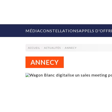
MÉDIA
CONSTELLATIONS
APPELS D'OFFR
ACCUEIL
ACTUALITÉS
ANNECY
ANNECY
COLLECTIVITÉS
MARQUES
AGENCES
RETAIL
MÉDIAS
MANAGEMENT
ÉVÉNEMENTIELS