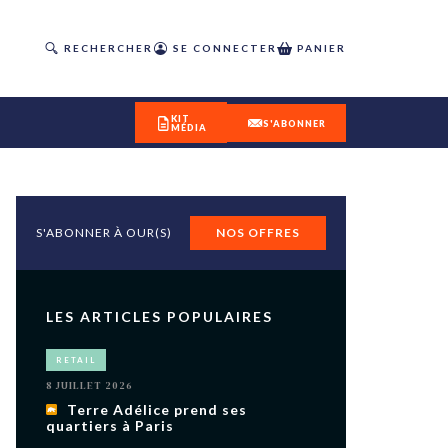
RECHERCHER
SE CONNECTER
PANIER
KIT
S'ABONNER
MÉDIA
S'ABONNER À OUR(S)
NOS OFFRES
DÉCOUVREZ
OUR(S) #25 - ÉTÉ 2026
LES ARTICLES POPULAIRES
IVITÉS
RETAIL
isme
8 JUILLET 2026
 en
Terre Adélice prend ses
quartiers à Paris
toriété,