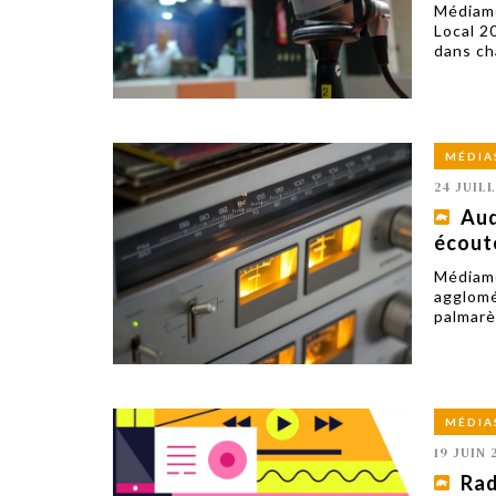
Médiamé
Local 2
dans ch
MÉDIA
24 JUIL
Aud
écouté
Médiamé
agglomé
palmarè
MÉDIA
19 JUIN 
Rad