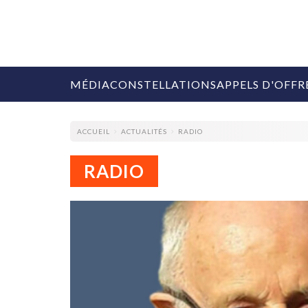
MÉDIA
CONSTELLATIONS
APPELS D'OFFR
ACCUEIL
ACTUALITÉS
RADIO
RADIO
COLLECTIVITÉS
MARQUES
AGENCES
RETAIL
MÉDIAS
MANAGEMENT
ÉVÉNEMENTIELS