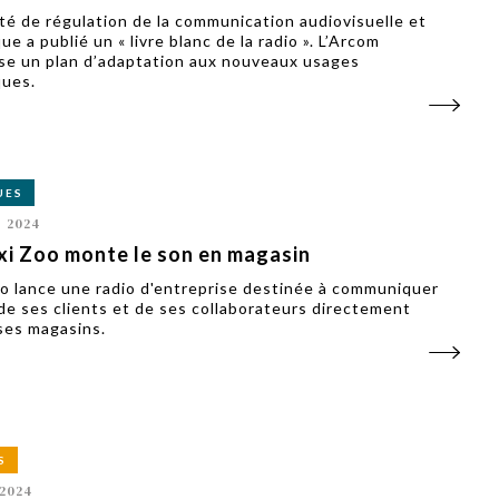
ité de régulation de la communication audiovisuelle et
e a publié un « livre blanc de la radio ». L’Arcom
se un plan d’adaptation aux nouveaux usages
ues.
UES
L 2024
i Zoo monte le son en magasin
o lance une radio d'entreprise destinée à communiquer
de ses clients et de ses collaborateurs directement
ses magasins.
S
 2024