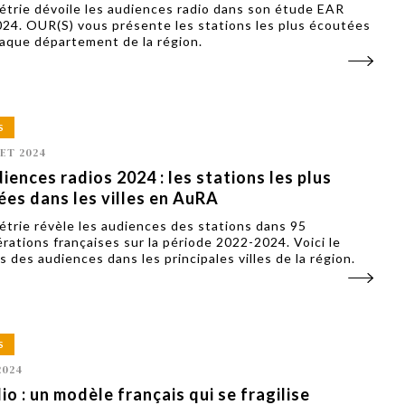
trie dévoile les audiences radio dans son étude EAR
024. OUR(S) vous présente les stations les plus écoutées
aque département de la région.
S
LET 2024
iences radios 2024 : les stations les plus
es dans les villes en AuRA
trie révèle les audiences des stations dans 95
rations françaises sur la période 2022-2024. Voici le
s des audiences dans les principales villes de la région.
S
2024
io : un modèle français qui se fragilise