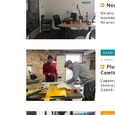
Nov
Six ans
lyonnai
fin pro
AGENC
2 AVRIL 
Plu
Comt
L’agenc
sonore 
Comté.
MÉDIA