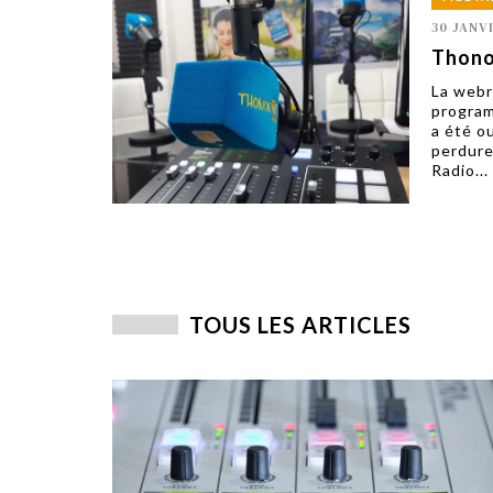
30 JANV
Thono
La webr
program
a été o
perdure
Radio...
TOUS LES ARTICLES