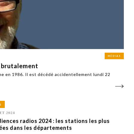
PUBLIÉ LE
30 JUILLET 2026
Loire Tourisme a lancé une de
Amandine Burret
saison autour de son concept a
rejoint Sainte-Foy-
la déconnexion, en digital et au
lès-Lyon
Alexandra Thizy, sa responsabl
marketing et communication, re
la campagne.
MÉDIAS
é brutalement
nne en 1986. Il est décédé accidentellement lundi 22
S
LET 2024
iences radios 2024 : les stations les plus
ées dans les départements