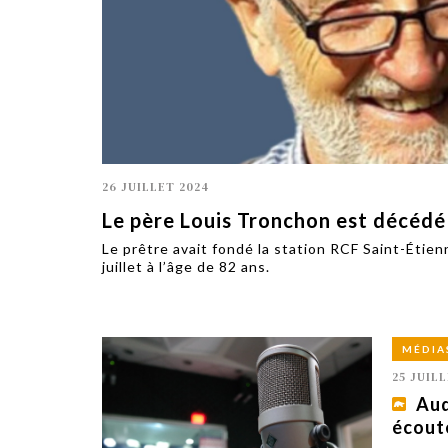
TECH
SERVICES
OPINIONS
LA REVUE
ARTICLE
PARTENAIRE
26 JUILLET 2024
Le père Louis Tronchon est décéd
Le prêtre avait fondé la station RCF Saint-Étie
juillet à l’âge de 82 ans.
MÉDIA
25 JUIL
Aud
écout