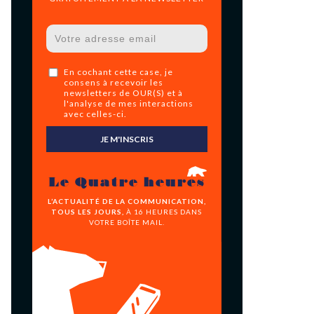
En cochant cette case, je
consens à recevoir les
newsletters de OUR(S) et à
l'analyse de mes interactions
avec celles-ci.
JE M'INSCRIS
Le Quatre heures
L’ACTUALITÉ DE LA COMMUNICATION,
TOUS LES JOURS,
À 16 HEURES DANS
VOTRE BOÎTE MAIL.