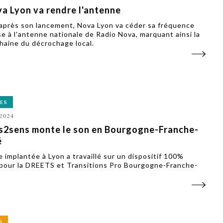
a Lyon va rendre l'antenne
 après son lancement, Nova Lyon va céder sa fréquence
se à l'antenne nationale de Radio Nova, marquant ainsi la
chaine du décrochage local.
ES
2024
s2sens monte le son en Bourgogne-Franche-
é
e implantée à Lyon a travaillé sur un dispositif 100%
pour la DREETS et Transitions Pro Bourgogne-Franche-
S