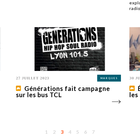
expl
radi
27 JUILLET 2023
30 J
MARQUES
Générations fait campagne
sur les bus TCL
les
1
2
3
4
5
6
7