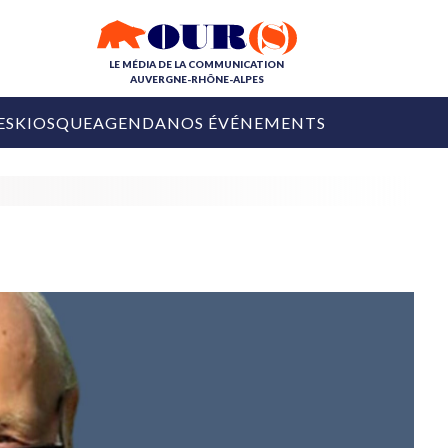
LE MÉDIA DE LA COMMUNICATION
AUVERGNE-RHÔNE-ALPES
ES
KIOSQUE
AGENDA
NOS ÉVÉNEMENTS
OURS DE LA COM
COLLECTIVITÉS
OURS DE L'ÉVÉNEMENTIEL
PUBLIÉ LE
31 JUILLET 2026
De Courchevel à
Nice : Denis Zanon
OURS DU DIGITAL
est décédé
LES RENDEZ-VOUS MÉDIA
COLLECTIVITÉS
PUBLIÉ LE
31 JUILLET 2026
INFLUENCE IA
Ardèche
29 JUILLET 2026
COLLECT
Tourisme lance
[Debrief] Loire Tour
Ardèche Trip
mise sur la déconnexion
Planner
digital
Afin de pallier son déficit de no
COLLECTIVITÉS