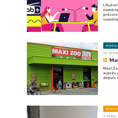
L'Autor
numériqu
préconi
numériq
MARQ
26 AVRI
Max
Maxi Zo
auprès 
depuis 
MÉDIA
9 AVRIL