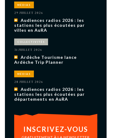
uxième
MÉDIAS
utour de
 cinéma.
29 JUILLET 2026
e
Audiences radios 2026 : les
vient sur
ACHETER LE NUMÉRO
stations les plus écoutées par
villes en AuRA
M’ABONNER À OURSCOM PENDANT
1 AN
COLLECTIVITÉS
31 JUILLET 2026
Ardèche Tourisme lance
Ardèche Trip Planner
MÉDIAS
28 JUILLET 2026
Audiences radios 2026 : les
stations les plus écoutées par
départements en AuRA
INSCRIVEZ-VOUS
GRATUITEMENT À LA NEWSLETTER