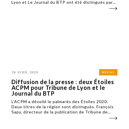
Lyon et Le Journal du BTP ont été distingués par
des Étoiles ACPM, comment vont les autres titres
basés dans la région ?
28 AVRIL 2020
MÉDIAS
Diffusion de la presse : deux Étoiles
ACPM pour Tribune de Lyon et le
Journal du BTP
L’ACPM a dévoilé le palmarès des Étoiles 2020.
Deux titres de la région sont distingués. François
Sapy, directeur de la publication de Tribune de
Lyon, détaille la stratégie qui a permis de faire
progresser les ventes au numéro.