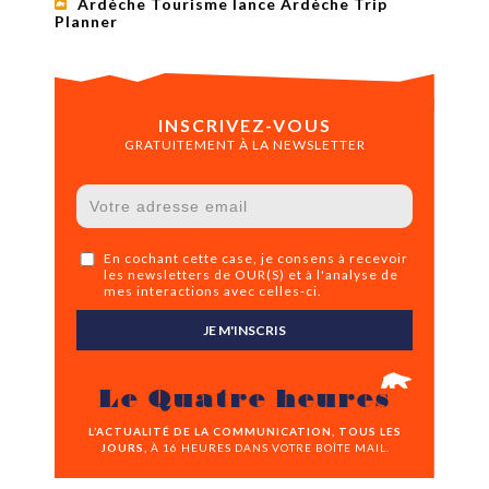
Ardèche Tourisme lance Ardèche Trip
Planner
INSCRIVEZ-VOUS
GRATUITEMENT À LA NEWSLETTER
En cochant cette case, je consens à recevoir
les newsletters de OUR(S) et à l'analyse de
mes interactions avec celles-ci.
JE M'INSCRIS
Le Quatre heures
L’ACTUALITÉ DE LA COMMUNICATION, TOUS LES
JOURS,
À 16 HEURES DANS VOTRE BOÎTE MAIL.