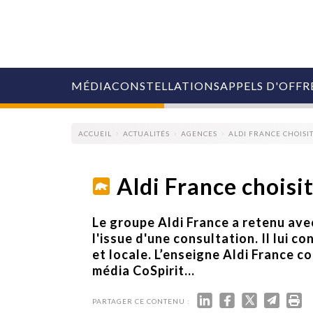
MÉDIA
CONSTELLATIONS
APPELS D'OFFR
ACCUEIL
ACTUALITÉS
AGENCES
ALDI FRANCE CHOISI
Aldi France choisi
COLLECTIVITÉS
Le groupe Aldi France a retenu ave
MARQUES
l'issue d'une consultation. Il lui c
AGENCES
et locale. L’enseigne Aldi France c
RETAIL
média CoSpirit...
MÉDIAS
MANAGEMENT
ÉVÉNEMENTIELS
PARTAGER CE CONTENU :