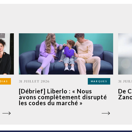
31 JUILLET 2026
31 JUI
DIAS
MARQUES
[Débrief] Liberlo : « Nous
De C
avons complètement disrupté
Zano
les codes du marché »