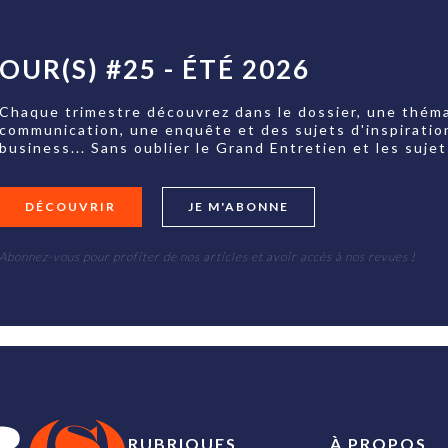
OUR(S) #25 - ÉTÉ 2026
Chaque trimestre découvrez dans le dossier, une théma
communication, une enquête et des sujets d'inspiratio
business... Sans oublier le Grand Entretien et les su
DÉCOUVRIR
JE M'ABONNE
Abonnez-vous pour profiter de nos articles et avoir accès à nos revues !
RUBRIQUES
À PROPOS