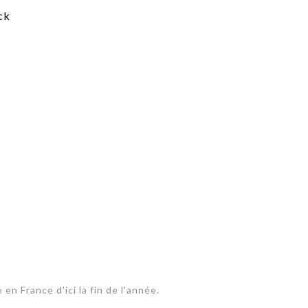
PUBLIÉ LE
30 JUILLET 2026
Loire Tourisme a lancé une de
Amandine Burret
saison autour de son concept a
rejoint Sainte-Foy-
la déconnexion, en digital et au
lès-Lyon
Alexandra Thizy, sa responsabl
marketing et communication, re
la campagne.
en France d'ici la fin de l'année.