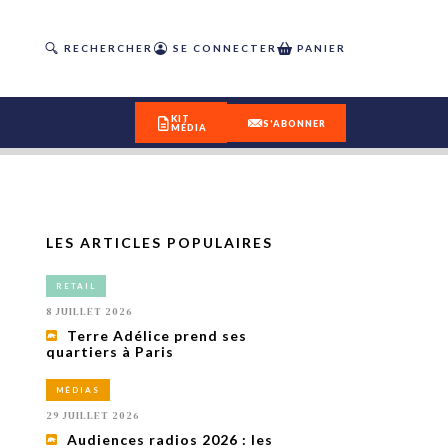
RECHERCHER
SE CONNECTER
PANIER
KIT
S'ABONNER
MÉDIA
LES ARTICLES POPULAIRES
DÉCOUVREZ
RETAIL
OUR(S) #25 - ÉTÉ 2026
8 JUILLET 2026
Terre Adélice prend ses
quartiers à Paris
IVITÉS
isme
MÉDIAS
 en
29 JUILLET 2026
toriété,
Audiences radios 2026 : les