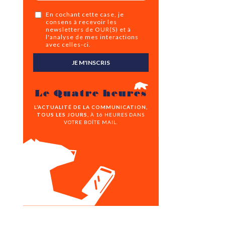
En cochant cette case, je
consens à recevoir les
newsletters de OUR(S) et à
l'analyse de mes interactions
avec celles-ci.
JE M'INSCRIS
Le Quatre heures
L’ACTUALITÉ DE LA COMMUNICATION,
TOUS LES JOURS,
À 16 HEURES DANS
VOTRE BOÎTE MAIL.