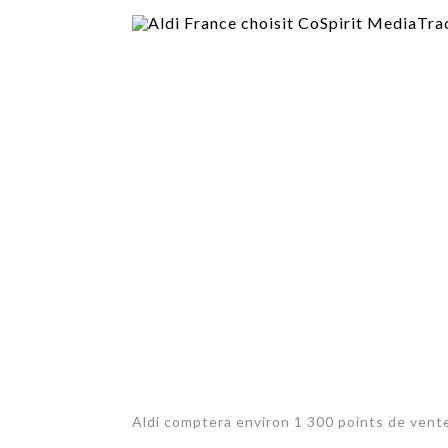
TECH
SERVICES
OPINIONS
LA REVUE
ARTICLE
PARTENAIRE
Aldi comptera environ 1 300 points de vente 