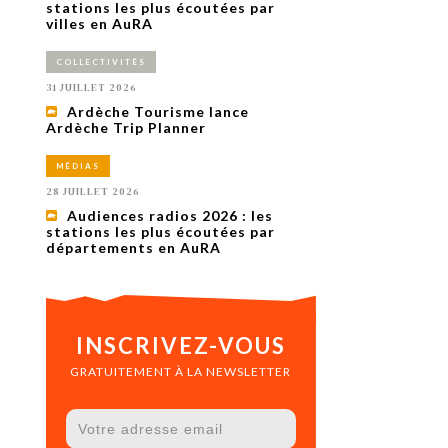
uxième
stations les plus écoutées par
utour de
villes en AuRA
 cinéma.
e
COLLECTIVITÉS
vient sur
ACHETER LE NUMÉRO
31 JUILLET 2026
M’ABONNER À OURSCOM PENDANT
Ardèche Tourisme lance
1 AN
Ardèche Trip Planner
MÉDIAS
28 JUILLET 2026
Audiences radios 2026 : les
stations les plus écoutées par
départements en AuRA
INSCRIVEZ-VOUS
GRATUITEMENT À LA NEWSLETTER