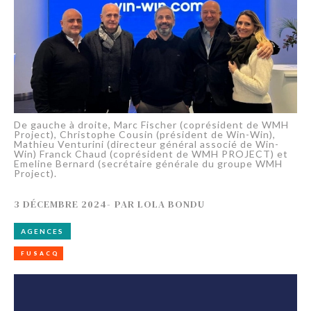
De gauche à droite, Marc Fischer (coprésident de WMH
Project), Christophe Cousin (président de Win-Win),
Mathieu Venturini (directeur général associé de Win-
Win) Franck Chaud (coprésident de WMH PROJECT) et
Emeline Bernard (secrétaire générale du groupe WMH
Project).
3 DÉCEMBRE 2024
-
PAR
LOLA BONDU
AGENCES
FUSACQ