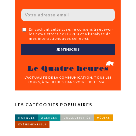
En cochant cette case, je consens à recevoir
les newsletters de OUR(S) et à l'analyse de
mes interactions avec celles-ci.
JE M'INSCRIS
Le Quatre heures
L’ACTUALITÉ DE LA COMMUNICATION, TOUS LES
JOURS,
À 16 HEURES DANS VOTRE BOÎTE MAIL.
LES CATÉGORIES POPULAIRES
MARQUES
AGENCES
COLLECTIVITÉS
MÉDIAS
ÉVÉNEMENTIELS