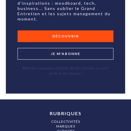
d'inspirations : moodboard, tech,
business... Sans oublier le Grand
Entretien et les sujets management du
moment.
DÉCOUVRIR
JE M'ABONNE
Abonnez-vous pour profiter de nos articles et avoir
accès à nos revues !
RUBRIQUES
COLLECTIVITÉS
MARQUES
AGENCES