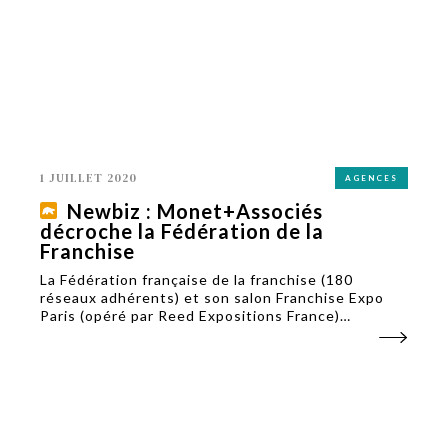
1 JUILLET 2020
AGENCES
Newbiz : Monet+Associés
décroche la Fédération de la
Franchise
La Fédération française de la franchise (180
réseaux adhérents) et son salon Franchise Expo
Paris (opéré par Reed Expositions France)
choisissent l’agence Monet+Associés pour leurs
relations presse. La prochaine édition se tiendra
début octobre....