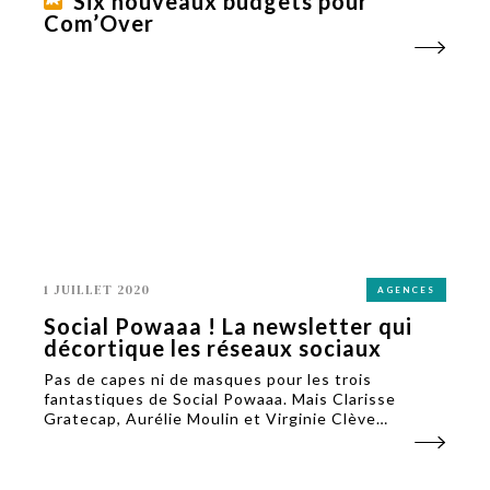
Six nouveaux budgets pour
Com’Over
1 JUILLET 2020
AGENCES
Social Powaaa ! La newsletter qui
décortique les réseaux sociaux
Pas de capes ni de masques pour les trois
fantastiques de Social Powaaa. Mais Clarisse
Gratecap, Aurélie Moulin et Virginie Clève
relèvent le gant pour partager leur veille sur les
réseaux sociaux.