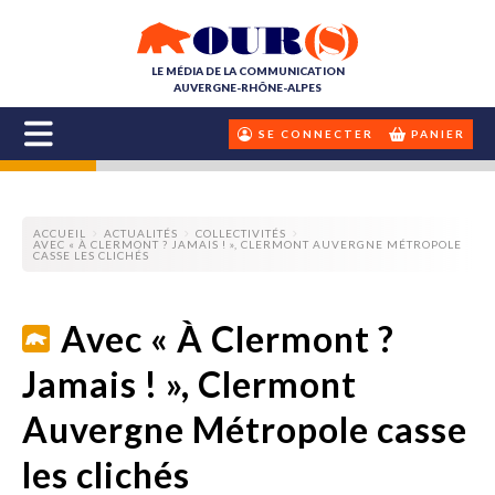
LE MÉDIA DE LA COMMUNICATION
AUVERGNE-RHÔNE-ALPES
SE CONNECTER
PANIER
ACCUEIL
ACTUALITÉS
COLLECTIVITÉS
AVEC « À CLERMONT ? JAMAIS ! », CLERMONT AUVERGNE MÉTROPOLE
CASSE LES CLICHÉS
Avec « À Clermont ?
Jamais ! », Clermont
Auvergne Métropole casse
les clichés