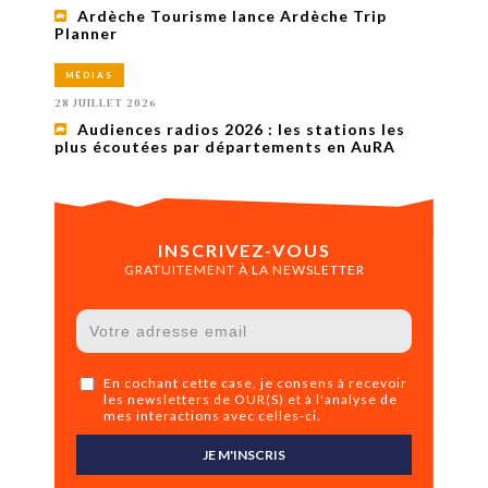
Ardèche Tourisme lance Ardèche Trip
Planner
MÉDIAS
28 JUILLET 2026
Audiences radios 2026 : les stations les
plus écoutées par départements en AuRA
INSCRIVEZ-VOUS
GRATUITEMENT À LA NEWSLETTER
En cochant cette case, je consens à recevoir
les newsletters de OUR(S) et à l'analyse de
mes interactions avec celles-ci.
JE M'INSCRIS