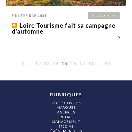
5 NOVEMBRE 2024
COLLECTIVITÉS
Loire Tourisme fait sa campagne
d’automne
1
...
12
13
14
15
16
17
18
...
92
RUBRIQUES
COLLECTIVITÉS
MARQUES
AGENCES
RETAIL
MANAGEMENT
MÉDIAS
ÉVÉNEMENTIELS