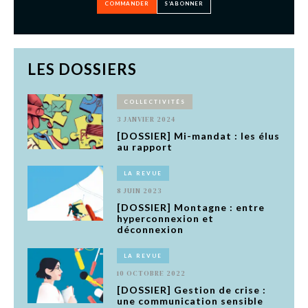
COMMANDER
S’ABONNER
LES DOSSIERS
COLLECTIVITÉS
3 JANVIER 2024
[DOSSIER] Mi-mandat : les élus
au rapport
LA REVUE
8 JUIN 2023
[DOSSIER] Montagne : entre
hyperconnexion et
déconnexion
LA REVUE
10 OCTOBRE 2022
[DOSSIER] Gestion de crise :
une communication sensible