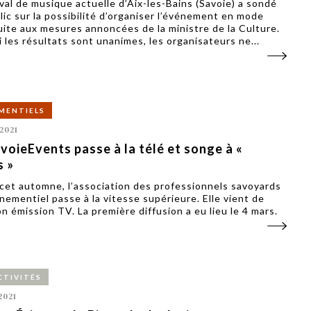
ival de musique actuelle d’Aix-les-Bains (Savoie) a sondé
lic sur la possibilité d’organiser l’événement en mode
suite aux mesures annoncées de la ministre de la Culture.
 les résultats sont unanimes, les organisateurs ne...
MENTIELS
2021
voieEvents passe à la télé et songe à «
s »
cet automne, l’association des professionnels savoyards
énementiel passe à la vitesse supérieure. Elle vient de
on émission TV. La première diffusion a eu lieu le 4 mars.
CTIVITÉS
2021