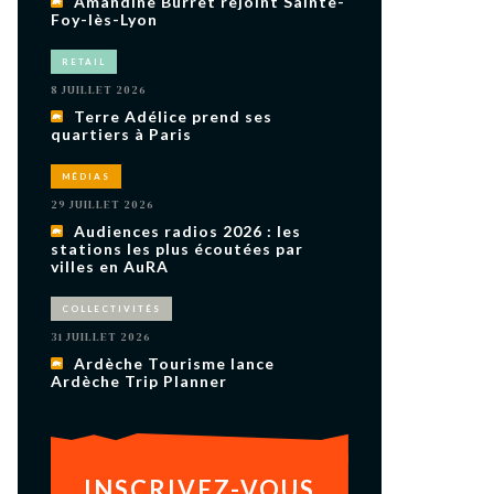
Amandine Burret rejoint Sainte-
uxième
Foy-lès-Lyon
utour de
 cinéma.
e
RETAIL
vient sur
ACHETER LE NUMÉRO
8 JUILLET 2026
Terre Adélice prend ses
M’ABONNER À OURSCOM PENDANT
1 AN
quartiers à Paris
MÉDIAS
29 JUILLET 2026
Audiences radios 2026 : les
stations les plus écoutées par
villes en AuRA
COLLECTIVITÉS
31 JUILLET 2026
Ardèche Tourisme lance
Ardèche Trip Planner
INSCRIVEZ-VOUS