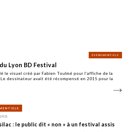
PUBLIÉ LE
30 JUILLET 2026
Loire Tourisme a lancé une de
Amandine Burret
saison autour de son concept a
rejoint Sainte-Foy-
la déconnexion, en digital et au
lès-Lyon
Alexandra Thizy, sa responsabl
marketing et communication, re
la campagne.
ÉVÉNEMENTIELS
 du Lyon BD Festival
é le visuel créé par Fabien Toulmé pour l'affiche de la
21. Le dessinateur avait été récompensé en 2015 pour la
MENTIELS
2021
ilac : le public dit « non » à un festival assis