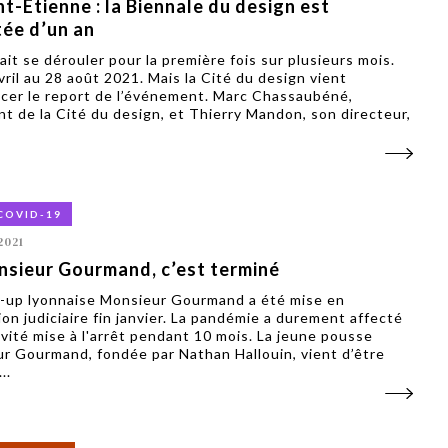
nt-Étienne : la Biennale du design est
tée d’un an
ait se dérouler pour la première fois sur plusieurs mois.
vril au 28 août 2021. Mais la Cité du design vient
cer le report de l’événement. Marc Chassaubéné,
nt de la Cité du design, et Thierry Mandon, son directeur,
COVID-19
2021
sieur Gourmand, c’est terminé
t-up lyonnaise Monsieur Gourmand a été mise en
ion judiciaire fin janvier. La pandémie a durement affecté
ivité mise à l'arrêt pendant 10 mois. La jeune pousse
r Gourmand, fondée par Nathan Hallouin, vient d’être
..