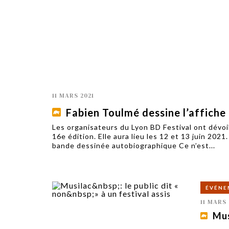
TECH
SERVICES
OPINIONS
LA REVUE
ARTICLE
PARTENAIRE
11 MARS 2021
Fabien Toulmé dessine l’affiche
Les organisateurs du Lyon BD Festival ont dévoil
16e édition. Elle aura lieu les 12 et 13 juin 20
bande dessinée autobiographique Ce n’est...
ÉVÉNE
11 MARS 
Mus