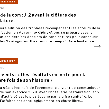
MENTIELS
2021
e la com : J-2 avant la clôture des
datures
ière édition des trophées récompensant les acteurs de la
cation en Auvergne-Rhône-Alpes se prépare avec la
on des derniers dossiers de candidatures pour concourir
des 9 catégories. Il est encore temps ! Date limite : ce...
MENTIELS
2021
events : « Des résultats en perte pour la
re fois de son histoire »
u géant lyonnais de l’événementiel vient de communiquer
n de son exercice 2020. Avec l’hôtellerie-restauration, son
d’activité est le plus touché par la crise sanitaire. Le
d’affaires est donc logiquement en chute libre...