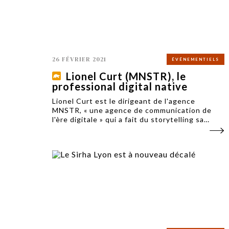
26 FÉVRIER 2021
ÉVÉNEMENTIELS
Lionel Curt (MNSTR), le
professional digital native
Lionel Curt est le dirigeant de l'agence
MNSTR, « une agence de communication de
l'ère digitale » qui a fait du storytelling sa
marque de fabrique. Ses clients s'appellent
Netflix, Haribo, Salomon, Adidas.. Lionel
Curt est juré des OURS de la com.