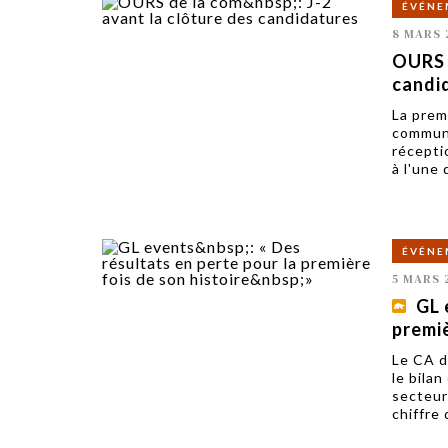
ÉVÉNE
8 MARS 
OURS d
candi
La prem
communi
récepti
à l'une 
ÉVÉNE
5 MARS 
GL 
premiè
Le CA d
le bila
secteur 
chiffre 