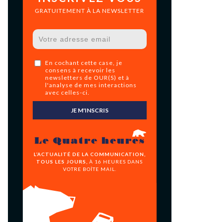
GRATUITEMENT À LA NEWSLETTER
En cochant cette case, je
consens à recevoir les
newsletters de OUR(S) et à
l'analyse de mes interactions
avec celles-ci.
JE M'INSCRIS
Le Quatre heures
L’ACTUALITÉ DE LA COMMUNICATION,
TOUS LES JOURS,
À 16 HEURES DANS
VOTRE BOÎTE MAIL.