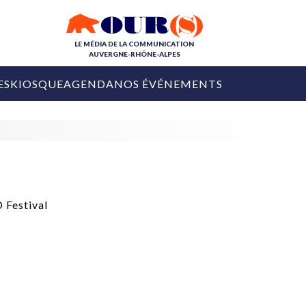
LE MÉDIA DE LA COMMUNICATION
AUVERGNE-RHÔNE-ALPES
ES
KIOSQUE
AGENDA
NOS ÉVÉNEMENTS
OURS DE LA COM
COLLECTIVITÉS
OURS DE L'ÉVÉNEMENTIEL
PUBLIÉ LE
31 JUILLET 2026
De Courchevel à
Nice : Denis Zanon
OURS DU DIGITAL
est décédé
LES RENDEZ-VOUS MÉDIA
COLLECTIVITÉS
PUBLIÉ LE
31 JUILLET 2026
INFLUENCE IA
Ardèche
29 JUILLET 2026
COLLECT
Tourisme lance
[Debrief] Loire Tour
Ardèche Trip
mise sur la déconnexion
Planner
digital
Afin de pallier son déficit de no
COLLECTIVITÉS