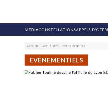
MÉDIA
CONSTELLATIONS
APPELS D'OFFR
ACCUEIL
ACTUALITÉS
ÉVÉNEMENTIELS
ÉVÉNEMENTIELS
COLLECTIVITÉS
MARQUES
AGENCES
RETAIL
MÉDIAS
MANAGEMENT
ÉVÉNEMENTIELS