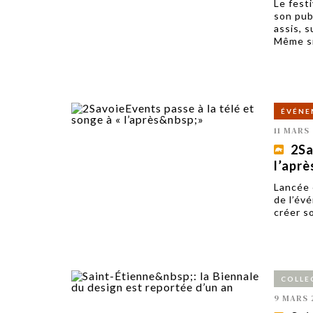
Le fest
son pub
assis, 
Même si
ÉVÉNE
11 MARS 
2Sa
l’aprè
Lancée 
de l’év
créer s
COLLE
9 MARS 