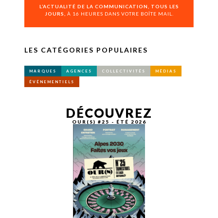
L’ACTUALITÉ DE LA COMMUNICATION, TOUS LES
JOURS,
À 16 HEURES DANS VOTRE BOÎTE MAIL.
LES CATÉGORIES POPULAIRES
MARQUES
AGENCES
COLLECTIVITÉS
MÉDIAS
ÉVÉNEMENTIELS
DÉCOUVREZ
OUR(S) #25 - ÉTÉ 2026