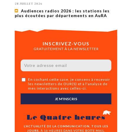
28 JUILLET 2026
Audiences radios 2026 : les stations les
plus écoutées par départements en AuRA
INSCRIVEZ-VOUS
GRATUITEMENT À LA NEWSLETTER
En cochant cette case, je consens à recevoir
les newsletters de OUR(S) et à l'analyse de
mes interactions avec celles-ci.
JE M'INSCRIS
Le Quatre heures
L’ACTUALITÉ DE LA COMMUNICATION, TOUS LES
JOURS,
À 16 HEURES DANS VOTRE BOÎTE MAIL.