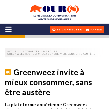
LE MÉDIA DE LA COMMUNICATION
AUVERGNE-RHÔNE-ALPES
SE CONNECTER
PANIER
ACCUEIL
ACTUALITÉS
MARQUES
GREENWEEZ INVITE À MIEUX CONSOMMER, SANS ÊTRE AUSTÈRE
Greenweez invite à
mieux consommer, sans
être austère
La plateforme annécienne Greenweez