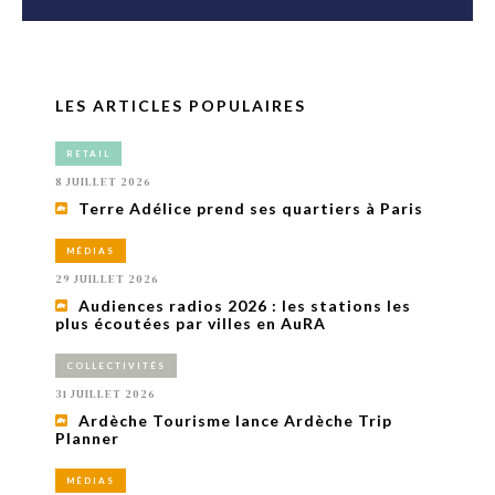
LES ARTICLES POPULAIRES
RETAIL
8 JUILLET 2026
Terre Adélice prend ses quartiers à Paris
MÉDIAS
29 JUILLET 2026
Audiences radios 2026 : les stations les
plus écoutées par villes en AuRA
COLLECTIVITÉS
31 JUILLET 2026
Ardèche Tourisme lance Ardèche Trip
Planner
MÉDIAS