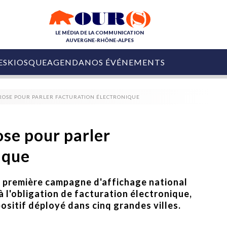
LE MÉDIA DE LA COMMUNICATION
AUVERGNE-RHÔNE-ALPES
ES
KIOSQUE
AGENDA
NOS ÉVÉNEMENTS
OURS DE LA COM
 ROSE POUR PARLER FACTURATION ÉLECTRONIQUE
COLLECTIVITÉS
OURS DE L'ÉVÉNEMENTIEL
PUBLIÉ LE
31 JUILLET 2026
De Courchevel à
ose pour parler
Nice : Denis Zanon
OURS DU DIGITAL
est décédé
ique
LES RENDEZ-VOUS MÉDIA
COLLECTIVITÉS
PUBLIÉ LE
31 JUILLET 2026
INFLUENCE IA
Ardèche
a première campagne d'affichage national
29 JUILLET 2026
COLLECT
Tourisme lance
à l'obligation de facturation électronique,
[Debrief] Loire Tour
Ardèche Trip
mise sur la déconnexion
ositif déployé dans cinq grandes villes.
Planner
digital
Afin de pallier son déficit de no
COLLECTIVITÉS