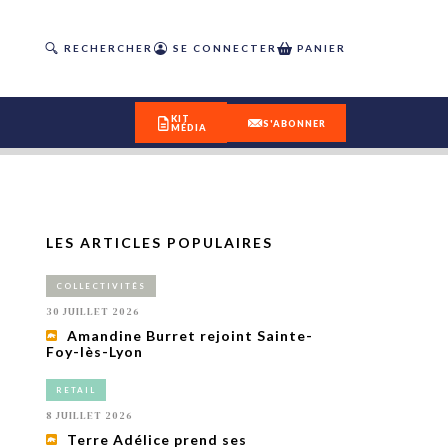
RECHERCHER
SE CONNECTER
PANIER
KIT
S'ABONNER
MÉDIA
LES ARTICLES POPULAIRES
DÉCOUVREZ
COLLECTIVITÉS
OUR(S) #25 - ÉTÉ 2026
30 JUILLET 2026
Amandine Burret rejoint Sainte-
Foy-lès-Lyon
IVITÉS
isme
RETAIL
 en
8 JUILLET 2026
toriété,
Terre Adélice prend ses