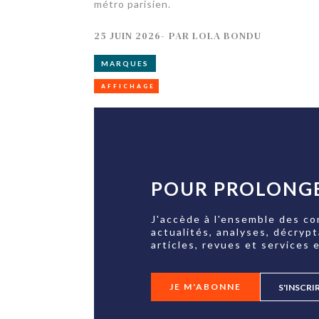
métro parisien.
25 JUIN 2026
-
PAR
LOLA BONDU
MARQUES
AFFICHAGE
POUR PROLONGE
J'accède à l'ensemble des co
actualités, analyses, décryp
articles, revues et services e
JE M'ABONNE
S'INSCRI