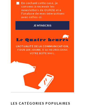
En cochant cette case, je
consens à recevoir les
newsletters de OUR(S) et à
l'analyse de mes interactions
avec celles-ci.
JE M'INSCRIS
Le Quatre heures
L’ACTUALITÉ DE LA COMMUNICATION,
TOUS LES JOURS,
À 16 HEURES DANS
VOTRE BOÎTE MAIL.
LES CATÉGORIES POPULAIRES