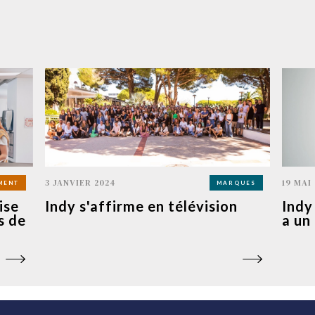
3 JANVIER 2024
19 MAI
MENT
MARQUES
ise
Indy s'affirme en télévision
Indy
s de
a un