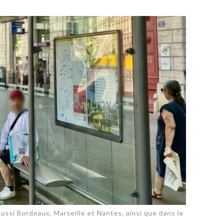
PUBLIÉ LE
30 JUILLET 2026
Loire Tourisme a lancé une de
Amandine Burret
saison autour de son concept a
rejoint Sainte-Foy-
la déconnexion, en digital et au
lès-Lyon
Alexandra Thizy, sa responsabl
marketing et communication, re
la campagne.
 aussi Bordeaux, Marseille et Nantes, ainsi que dans le