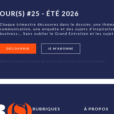
OUR(S) #25 - ÉTÉ 2026
Chaque trimestre découvrez dans le dossier, une théma
communication, une enquête et des sujets d'inspiratio
business... Sans oublier le Grand Entretien et les su
DÉCOUVRIR
JE M'ABONNE
Abonnez-vous pour profiter de nos articles et avoir accès à nos revues !
RUBRIQUES
À PROPOS