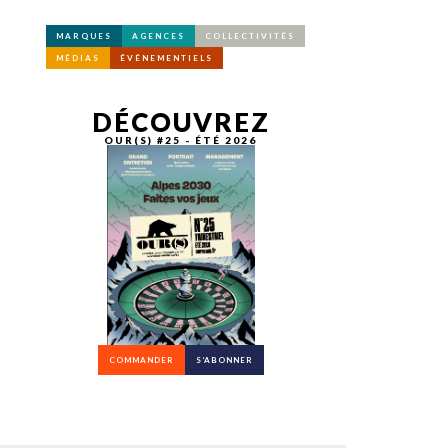
MARQUES
AGENCES
COLLECTIVITÉS
MÉDIAS
ÉVÉNEMENTIELS
DÉCOUVREZ
OUR(S) #25 - ÉTÉ 2026
COMMANDER
S’ABONNER