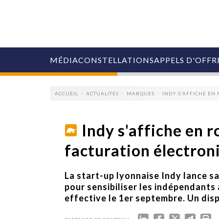
MÉDIA
CONSTELLATIONS
APPELS D'OFFR
ACCUEIL
ACTUALITÉS
MARQUES
INDY S'AFFICHE EN
Indy s'affiche en r
facturation électron
COLLECTIVITÉS
MARQUES
AGENCES
La start-up lyonnaise Indy lance s
RETAIL
pour sensibiliser les indépendants 
MÉDIAS
effective le 1er septembre. Un disp
MANAGEMENT
ÉVÉNEMENTIELS