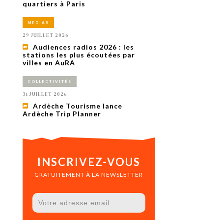
uxième
quartiers à Paris
utour de
 cinéma.
MÉDIAS
e
vient sur
29 JUILLET 2026
ACHETER LE NUMÉRO
Audiences radios 2026 : les
M’ABONNER À OURSCOM PENDANT
stations les plus écoutées par
1 AN
villes en AuRA
COLLECTIVITÉS
31 JUILLET 2026
Ardèche Tourisme lance
Ardèche Trip Planner
INSCRIVEZ-VOUS
GRATUITEMENT À LA NEWSLETTER