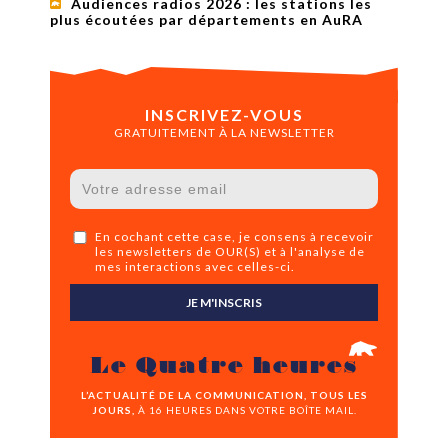
Audiences radios 2026 : les stations les
plus écoutées par départements en AuRA
INSCRIVEZ-VOUS
GRATUITEMENT À LA NEWSLETTER
En cochant cette case, je consens à recevoir
les newsletters de OUR(S) et à l'analyse de
mes interactions avec celles-ci.
JE M'INSCRIS
Le Quatre heures
L’ACTUALITÉ DE LA COMMUNICATION, TOUS LES
JOURS,
À 16 HEURES DANS VOTRE BOÎTE MAIL.