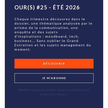
OUR(S) #25 - ÉTÉ 2026
Chaque trimestre découvrez dans le
dossier, une thématique analysée par le
prisme de la communication, une
enquête et des sujets
d'inspirations : moodboard, tech,
business... Sans oublier le Grand
Entretien et les sujets management du
moment.
DÉCOUVRIR
JE M'ABONNE
Abonnez-vous pour profiter de nos articles et avoir
accès à nos revues !