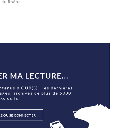
E du Rhône.
R MA LECTURE...
ntenus d'OUR(S) : les dernières
tages, archives de plus de 5000
xclusifs.
RE OU SE CONNECTER