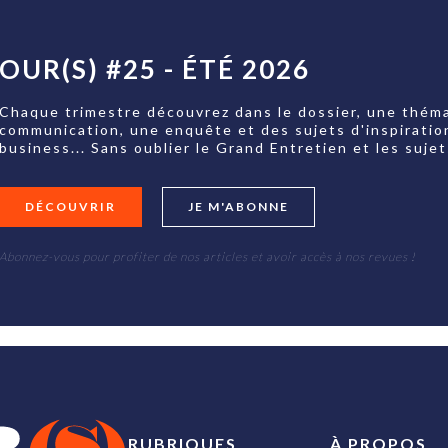
OUR(S) #25 - ÉTÉ 2026
Chaque trimestre découvrez dans le dossier, une théma
communication, une enquête et des sujets d'inspiratio
business... Sans oublier le Grand Entretien et les su
DÉCOUVRIR
JE M'ABONNE
Abonnez-vous pour profiter de nos articles et avoir accès à nos revues !
RUBRIQUES
À PROPOS