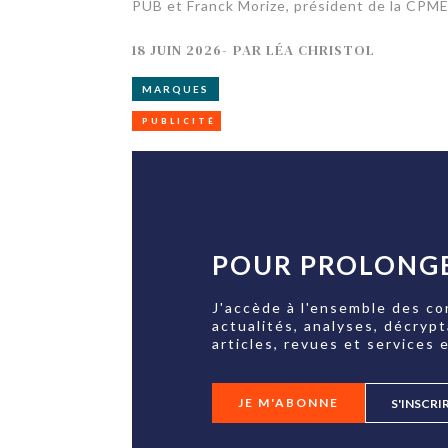
PUB et Franck Morize, président de la CPM
18 JUIN 2026
-
PAR
LÉA CHRISTOL
MARQUES
PUBLICITÉ
POUR PROLONGE
J'accède à l'ensemble des co
actualités, analyses, décryp
articles, revues et services e
JE M'ABONNE
S'INSCRI