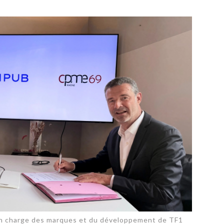
PUBLIÉ LE
30 JUILLET 2026
Loire Tourisme a lancé une de
Amandine Burret
saison autour de son concept a
rejoint Sainte-Foy-
la déconnexion, en digital et au
lès-Lyon
Alexandra Thizy, sa responsabl
marketing et communication, re
la campagne.
 en charge des marques et du développement de TF1