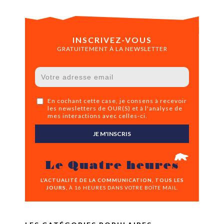
INSCRIVEZ-VOUS
GRATUITEMENT À LA NEWSLETTER
En cochant cette case, je consens à recevoir
les newsletters de OUR(S) et à l'analyse de
mes interactions avec celles-ci.
JE M'INSCRIS
Le Quatre heures
L’ACTUALITÉ DE LA COMMUNICATION, TOUS LES
JOURS,
À 16 HEURES DANS VOTRE BOÎTE MAIL.