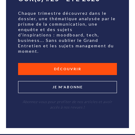
Chaque trimestre découvrez dans le
dossier, une thématique analysée par le
prisme de la communication, une
enquête et des sujets
d'inspirations : moodboard, tech,
business... Sans oublier le Grand
Entretien et les sujets management du
moment.
DÉCOUVRIR
JE M'ABONNE
Abonnez-vous pour profiter de nos articles et avoir
accès à nos revues !