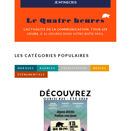
JE M'INSCRIS
Le Quatre heures
L’ACTUALITÉ DE LA COMMUNICATION, TOUS LES
JOURS,
À 16 HEURES DANS VOTRE BOÎTE MAIL.
LES CATÉGORIES POPULAIRES
MARQUES
AGENCES
COLLECTIVITÉS
MÉDIAS
ÉVÉNEMENTIELS
DÉCOUVREZ
OUR(S) #25 - ÉTÉ 2026