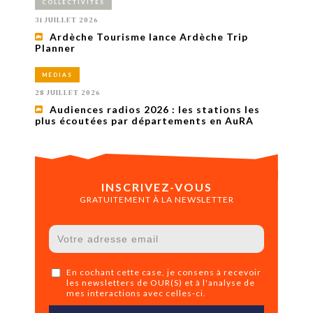
COLLECTIVITÉS
31 JUILLET 2026
Ardèche Tourisme lance Ardèche Trip
Planner
MÉDIAS
28 JUILLET 2026
Audiences radios 2026 : les stations les
plus écoutées par départements en AuRA
INSCRIVEZ-VOUS
GRATUITEMENT À LA NEWSLETTER
En cochant cette case, je consens à recevoir
les newsletters de OUR(S) et à l'analyse de
mes interactions avec celles-ci.