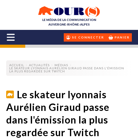
LE MÉDIA DE LA COMMUNICATION
AUVERGNE-RHÔNE-ALPES
SE CONNECTER
PANIER
ACCUEIL
ACTUALITÉS
MÉDIAS
LE SKATEUR LYONNAIS AURÉLIEN GIRAUD PASSE DANS L'ÉMISSION
LA PLUS REGARDÉE SUR TWITCH
Le skateur lyonnais
Aurélien Giraud passe
dans l'émission la plus
regardée sur Twitch