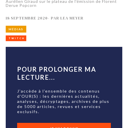
Aurélien Giraud sur le plateau de l'émission de Florent
Derue Popcorn
18 SEPTEMBRE 2020
-
PAR
LEA MEYER
MÉDIAS
TWITCH
POUR PROLONGER MA
LECTURE...
J'accède à l'ensemble des contenus
d'OUR(S) : les dernières actualités,
analyses, décryptages, archives de plus
de 5000 articles, revues et services
exclusifs.