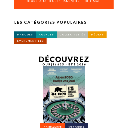
JOURS,
À 16 HEURES DANS VOTRE BOÎTE MAIL.
LES CATÉGORIES POPULAIRES
MARQUES
AGENCES
COLLECTIVITÉS
MÉDIAS
ÉVÉNEMENTIELS
DÉCOUVREZ
OUR(S) #25 - ÉTÉ 2026
COMMANDER
S’ABONNER