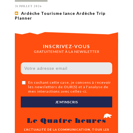
31 JUILLET 2026
Ardèche Tourisme lance Ardèche Trip
Planner
INSCRIVEZ-VOUS
GRATUITEMENT À LA NEWSLETTER
En cochant cette case, je consens à recevoir
les newsletters de OUR(S) et à l'analyse de
mes interactions avec celles-ci.
JE M'INSCRIS
Le Quatre heures
L’ACTUALITÉ DE LA COMMUNICATION, TOUS LES