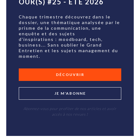
OUR(S) #25 - ÉTÉ 2026
Chaque trimestre découvrez dans le
dossier, une thématique analysée par le
prisme de la communication, une
enquête et des sujets
d'inspirations : moodboard, tech,
business... Sans oublier le Grand
Entretien et les sujets management du
moment.
DÉCOUVRIR
JE M'ABONNE
Abonnez-vous pour profiter de nos articles et avoir
accès à nos revues !