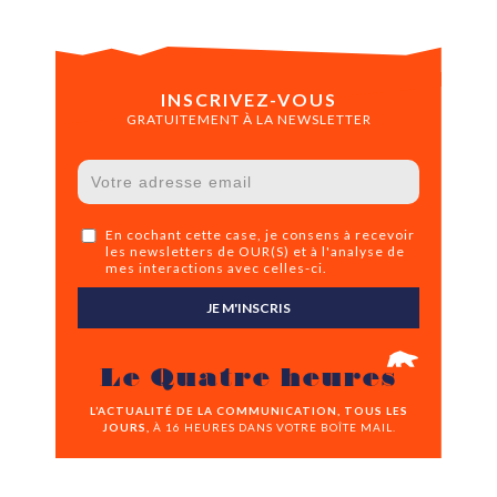
INSCRIVEZ-VOUS
GRATUITEMENT À LA NEWSLETTER
En cochant cette case, je consens à recevoir
les newsletters de OUR(S) et à l'analyse de
mes interactions avec celles-ci.
JE M'INSCRIS
Le Quatre heures
L’ACTUALITÉ DE LA COMMUNICATION, TOUS LES
JOURS,
À 16 HEURES DANS VOTRE BOÎTE MAIL.