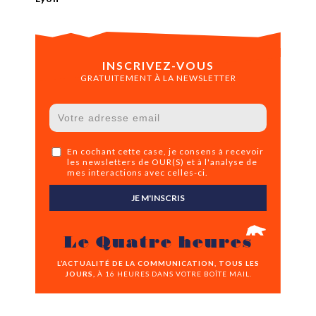
INSCRIVEZ-VOUS
GRATUITEMENT À LA NEWSLETTER
En cochant cette case, je consens à recevoir
les newsletters de OUR(S) et à l'analyse de
mes interactions avec celles-ci.
JE M'INSCRIS
Le Quatre heures
L’ACTUALITÉ DE LA COMMUNICATION, TOUS LES
JOURS,
À 16 HEURES DANS VOTRE BOÎTE MAIL.