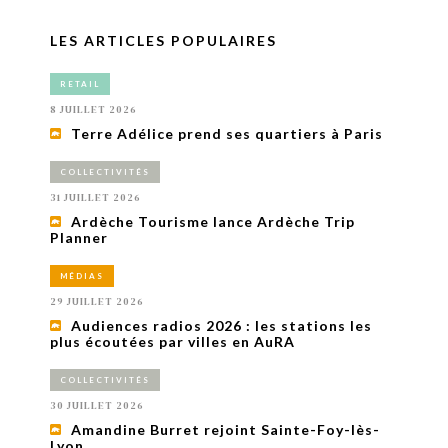
LES ARTICLES POPULAIRES
RETAIL
8 JUILLET 2026
Terre Adélice prend ses quartiers à Paris
COLLECTIVITÉS
31 JUILLET 2026
Ardèche Tourisme lance Ardèche Trip
Planner
MÉDIAS
29 JUILLET 2026
Audiences radios 2026 : les stations les
plus écoutées par villes en AuRA
COLLECTIVITÉS
30 JUILLET 2026
Amandine Burret rejoint Sainte-Foy-lès-
Lyon