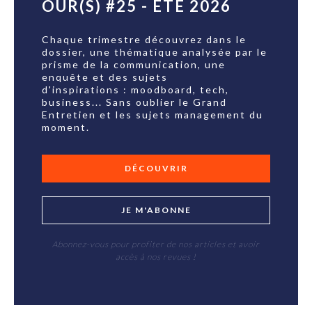
OUR(S) #25 - ÉTÉ 2026
Chaque trimestre découvrez dans le
dossier, une thématique analysée par le
prisme de la communication, une
enquête et des sujets
d'inspirations : moodboard, tech,
business... Sans oublier le Grand
Entretien et les sujets management du
moment.
DÉCOUVRIR
JE M'ABONNE
Abonnez-vous pour profiter de nos articles et avoir
accès à nos revues !