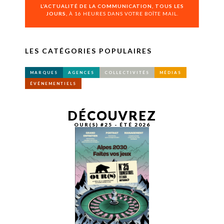
L’ACTUALITÉ DE LA COMMUNICATION, TOUS LES
JOURS,
À 16 HEURES DANS VOTRE BOÎTE MAIL.
LES CATÉGORIES POPULAIRES
MARQUES
AGENCES
COLLECTIVITÉS
MÉDIAS
ÉVÉNEMENTIELS
DÉCOUVREZ
OUR(S) #25 - ÉTÉ 2026