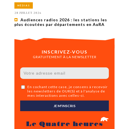
MÉDIAS
28 JUILLET 2026
Audiences radios 2026 : les stations les
plus écoutées par départements en AuRA
INSCRIVEZ-VOUS
GRATUITEMENT À LA NEWSLETTER
En cochant cette case, je consens à recevoir
les newsletters de OUR(S) et à l'analyse de
mes interactions avec celles-ci.
JE M'INSCRIS
Le Quatre heures