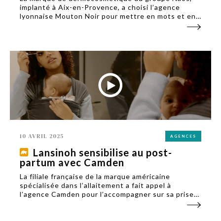
implanté à Aix-en-Provence, a choisi l’agence
lyonnaise Mouton Noir pour mettre en mots et en
images son repositionnement, contenus déployés
depuis mi-février à l’international dans douze pays.
10 AVRIL 2025
AGENCES
Lansinoh sensibilise au post-
partum avec Camden
La filiale française de la marque américaine
spécialisée dans l’allaitement a fait appel à
l’agence Camden pour l’accompagner sur sa prise
de parole au sujet du post-partum, à l’occasion du
lancement d’une nouvelle gamme dédiée, depuis le
7 avril.