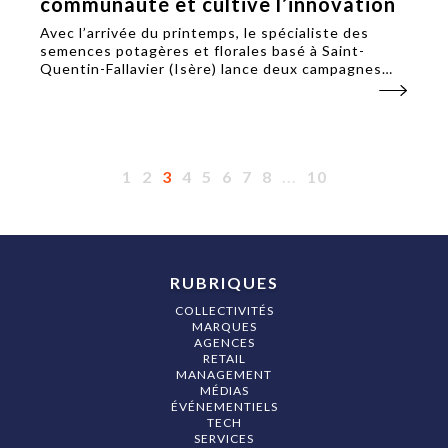
communauté et cultive l’innovation
Avec l’arrivée du printemps, le spécialiste des
semences potagères et florales basé à Saint-
Quentin-Fallavier (Isère) lance deux campagnes
pour son club en ligne et ses nouveautés
annuelles, sur le digital et en presse spécialisée.
1
2
3
4
5
6
7
8
...
10
RUBRIQUES
COLLECTIVITÉS
MARQUES
AGENCES
RETAIL
MANAGEMENT
MÉDIAS
ÉVÉNEMENTIELS
TECH
SERVICES