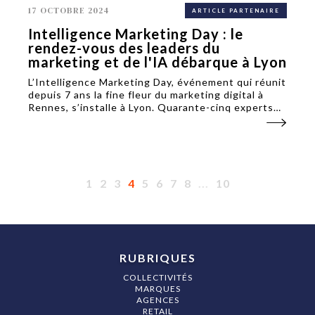
17 OCTOBRE 2024
ARTICLE PARTENAIRE
Intelligence Marketing Day : le
rendez-vous des leaders du
marketing et de l'IA débarque à Lyon
L’Intelligence Marketing Day, événement qui réunit
depuis 7 ans la fine fleur du marketing digital à
Rennes, s’installe à Lyon. Quarante-cinq experts
partageront leurs analyses, prospectives et cas
pratiques, mardi 29 octobre à l’Hôtel de Région.
1
2
3
4
5
6
7
8
...
10
RUBRIQUES
COLLECTIVITÉS
MARQUES
AGENCES
RETAIL