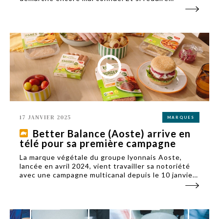
l’empreinte écologique de sa communication
digitale a pu paraître un temps, une chimère, des
possibilités existent bel et bien.
17 JANVIER 2025
MARQUES
Better Balance (Aoste) arrive en
télé pour sa première campagne
La marque végétale du groupe lyonnais Aoste,
lancée en avril 2024, vient travailler sa notoriété
avec une campagne multicanal depuis le 10 janvier.
Better Balance est notamment présente en
billboard sur TF1.