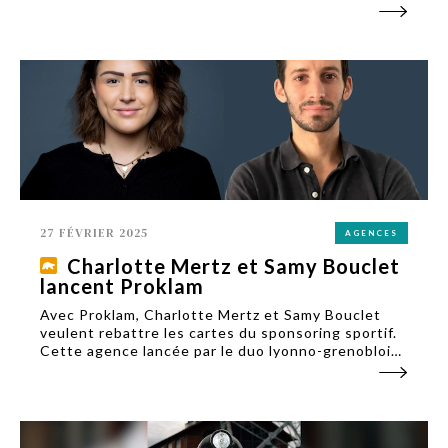
au passé industriel de la ville.
27 FÉVRIER 2025
AGENCES
Charlotte Mertz et Samy Bouclet
lancent Proklam
Avec Proklam, Charlotte Mertz et Samy Bouclet
veulent rebattre les cartes du sponsoring sportif.
Cette agence lancée par le duo lyonno-grenoblois
mi-février mise sur la transparence et l’impact pour
mieux connecter marques et athlètes.