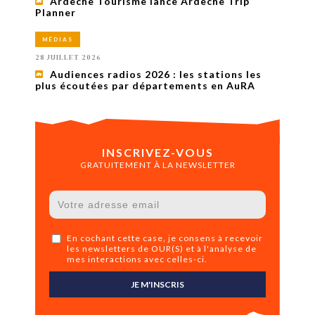
Ardèche Tourisme lance Ardèche Trip
Planner
MÉDIAS
28 JUILLET 2026
Audiences radios 2026 : les stations les
plus écoutées par départements en AuRA
INSCRIVEZ-VOUS
GRATUITEMENT À LA NEWSLETTER
En cochant cette case, je consens à recevoir
les newsletters de OUR(S) et à l'analyse de
mes interactions avec celles-ci.
JE M'INSCRIS