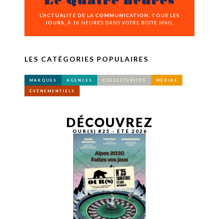
Le Quatre heures
L’ACTUALITÉ DE LA COMMUNICATION, TOUS LES
JOURS,
À 16 HEURES DANS VOTRE BOÎTE MAIL.
LES CATÉGORIES POPULAIRES
MARQUES
AGENCES
COLLECTIVITÉS
MÉDIAS
ÉVÉNEMENTIELS
DÉCOUVREZ
OUR(S) #25 - ÉTÉ 2026