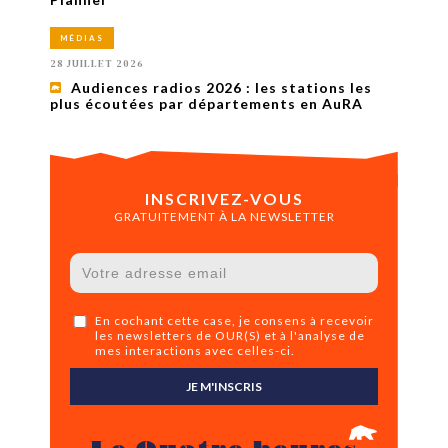
MÉDIAS
28 JUILLET 2026
Audiences radios 2026 : les stations les
plus écoutées par départements en AuRA
INSCRIVEZ-VOUS
GRATUITEMENT À LA NEWSLETTER
En cochant cette case, je consens à recevoir
les newsletters de OUR(S) et à l'analyse de
mes interactions avec celles-ci.
JE M'INSCRIS