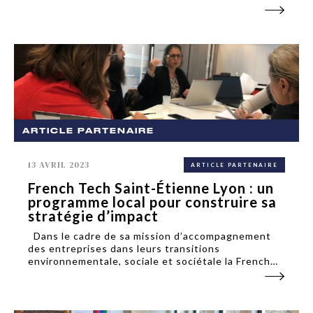
CONTRAT : CDI SALAIRE /
RÉMUNÉRATION : Selon profil DATE DE
DÉBUT : Immédiatement L’AGENCE EN QUELQUES
MOTS Sennse...
ARTICLE PARTENAIRE
13 AVRIL 2023
ARTICLE PARTENAIRE
French Tech Saint-Étienne Lyon : un
programme local pour construire sa
stratégie d’impact
Dans le cadre de sa mission d’accompagnement
des entreprises dans leurs transitions
environnementale, sociale et sociétale la French
Tech Saint-Étienne Lyon a imaginé le programme
MERIT (Mouvement des Entreprises Responsables
et Inclusives du...