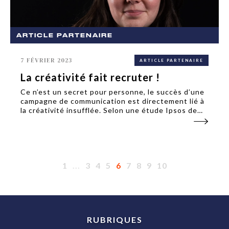
ARTICLE PARTENAIRE
7 FÉVRIER 2023
ARTICLE PARTENAIRE
La créativité fait recruter !
Ce n’est un secret pour personne, le succès d’une
campagne de communication est directement lié à
la créativité insufflée. Selon une étude Ipsos de
2019, 75% des publicités qui surperforment sont
les plus différenciantes, les plus émouvantes et
les...
1
...
3
4
5
6
7
8
9
10
RUBRIQUES