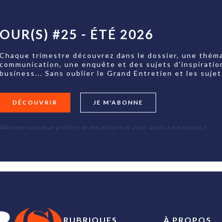
OUR(S) #25 - ÉTÉ 2026
Chaque trimestre découvrez dans le dossier, une théma
communication, une enquête et des sujets d'inspiratio
business... Sans oublier le Grand Entretien et les su
DÉCOUVRIR
JE M'ABONNE
Abonnez-vous pour profiter de nos articles et avoir accès à nos revues !
RUBRIQUES
À PROPOS