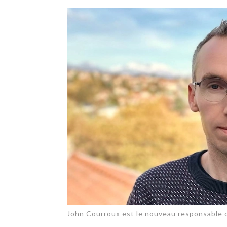
TECH
SERVICES
OPINIONS
LA REVUE
ARTICLE
PARTENAIRE
John Courroux est le nouveau responsable 