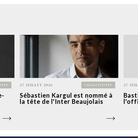
27 JUILLET 2026
27 JUI
ITÉS
COLLECTIVITÉS
e-
Sébastien Kargul est nommé à
Bast
la tête de l'Inter Beaujolais
l'of