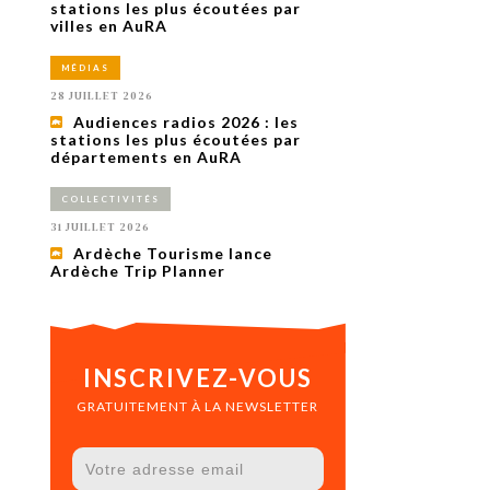
uxième
stations les plus écoutées par
utour de
villes en AuRA
 cinéma.
e
MÉDIAS
vient sur
ACHETER LE NUMÉRO
28 JUILLET 2026
M’ABONNER À OURSCOM PENDANT
Audiences radios 2026 : les
1 AN
stations les plus écoutées par
départements en AuRA
COLLECTIVITÉS
31 JUILLET 2026
Ardèche Tourisme lance
Ardèche Trip Planner
INSCRIVEZ-VOUS
GRATUITEMENT À LA NEWSLETTER