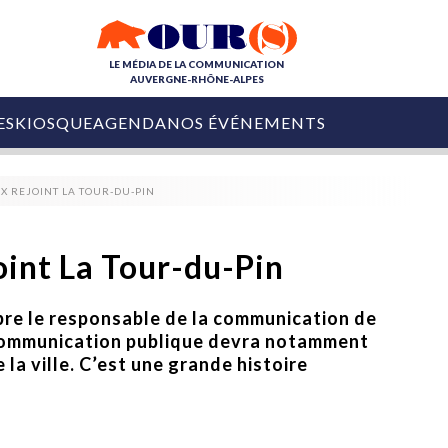
LE MÉDIA DE LA COMMUNICATION
AUVERGNE-RHÔNE-ALPES
ES
KIOSQUE
AGENDA
NOS ÉVÉNEMENTS
OURS DE LA COM
 REJOINT LA TOUR-DU-PIN
COLLECTIVITÉS
OURS DE L'ÉVÉNEMENTIEL
PUBLIÉ LE
31 JUILLET 2026
De Courchevel à
oint La Tour-du-Pin
Nice : Denis Zanon
OURS DU DIGITAL
est décédé
LES RENDEZ-VOUS MÉDIA
re le responsable de la communication de
COLLECTIVITÉS
PUBLIÉ LE
31 JUILLET 2026
 communication publique devra notamment
INFLUENCE IA
Ardèche
29 JUILLET 2026
la ville. C’est une grande histoire
COLLECT
Tourisme lance
[Debrief] Loire Tour
Ardèche Trip
mise sur la déconnexion
Planner
digital
Afin de pallier son déficit de no
COLLECTIVITÉS