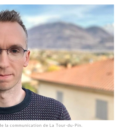
PUBLIÉ LE
30 JUILLET 2026
Loire Tourisme a lancé une de
Amandine Burret
saison autour de son concept a
rejoint Sainte-Foy-
la déconnexion, en digital et au
lès-Lyon
Alexandra Thizy, sa responsabl
marketing et communication, re
la campagne.
de la communication de La Tour-du-Pin.