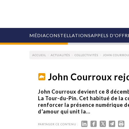
MÉDIA
CONSTELLATIONS
APPELS D'OFFR
ACCUEIL
ACTUALITÉS
COLLECTIVITÉS
JOHN COURROUX
John Courroux rej
COLLECTIVITÉS
John Courroux devient ce 8 décemb
MARQUES
La Tour-du-Pin. Cet habitué de la
AGENCES
renforcer la présence numérique de 
RETAIL
d’amour qui unit la...
MÉDIAS
MANAGEMENT
ÉVÉNEMENTIELS
PARTAGER CE CONTENU :