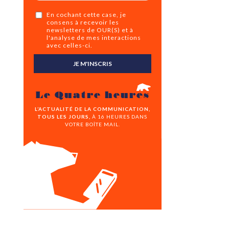
En cochant cette case, je
consens à recevoir les
newsletters de OUR(S) et à
l'analyse de mes interactions
avec celles-ci.
JE M'INSCRIS
Le Quatre heures
L’ACTUALITÉ DE LA COMMUNICATION,
TOUS LES JOURS,
À 16 HEURES DANS
VOTRE BOÎTE MAIL.