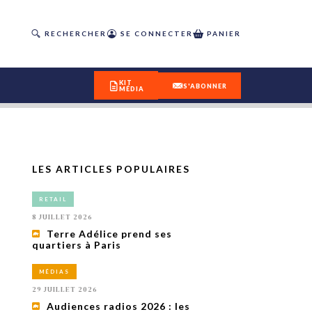
RECHERCHER
SE CONNECTER
PANIER
KIT
S'ABONNER
MÉDIA
LES ARTICLES POPULAIRES
DÉCOUVREZ
RETAIL
OUR(S) #25 - ÉTÉ 2026
8 JUILLET 2026
Terre Adélice prend ses
quartiers à Paris
IVITÉS
isme
MÉDIAS
 en
29 JUILLET 2026
toriété,
Audiences radios 2026 : les