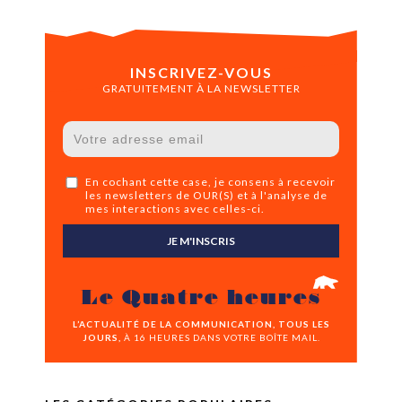
INSCRIVEZ-VOUS
GRATUITEMENT À LA NEWSLETTER
En cochant cette case, je consens à recevoir
les newsletters de OUR(S) et à l'analyse de
mes interactions avec celles-ci.
JE M'INSCRIS
Le Quatre heures
L’ACTUALITÉ DE LA COMMUNICATION, TOUS LES
JOURS,
À 16 HEURES DANS VOTRE BOÎTE MAIL.