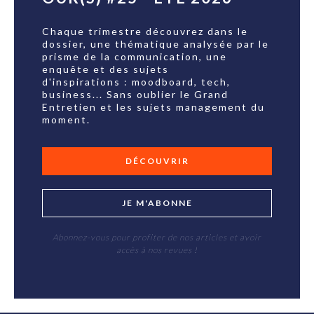
Chaque trimestre découvrez dans le
dossier, une thématique analysée par le
prisme de la communication, une
enquête et des sujets
d'inspirations : moodboard, tech,
business... Sans oublier le Grand
Entretien et les sujets management du
moment.
DÉCOUVRIR
JE M'ABONNE
Abonnez-vous pour profiter de nos articles et avoir
accès à nos revues !