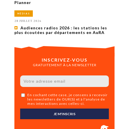
Planner
MÉDIAS
28 JUILLET 2026
Audiences radios 2026 : les stations les
plus écoutées par départements en AuRA
INSCRIVEZ-VOUS
GRATUITEMENT À LA NEWSLETTER
En cochant cette case, je consens à recevoir
les newsletters de OUR(S) et à l'analyse de
mes interactions avec celles-ci.
JE M'INSCRIS